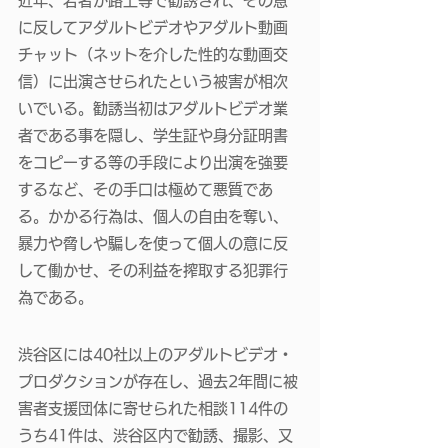
近年、若者が路上等で勧誘され、その意
に反してアダルトビデオやアダルト動画
チャット（ネットを介した性的な動画交
信）に出演させられたという被害が相次
いでいる。勧誘当初はアダルトビデオ業
者である事を隠し、学生証や身分証明書
をコピーする等の手段により出演を強要
するなど、その手口は極めて悪質であ
る。かかる行為は、個人の自由を奪い、
暴力や脅しや騙しを使って個人の意に反
して働かせ、その利益を搾取する犯罪行
為である。 
渋谷区には40社以上のアダルトビデオ・
プロダクションが存在し、過去2年間に被
害者支援団体に寄せられた相談114件の
うち41件は、渋谷区内で勧誘、撮影、又