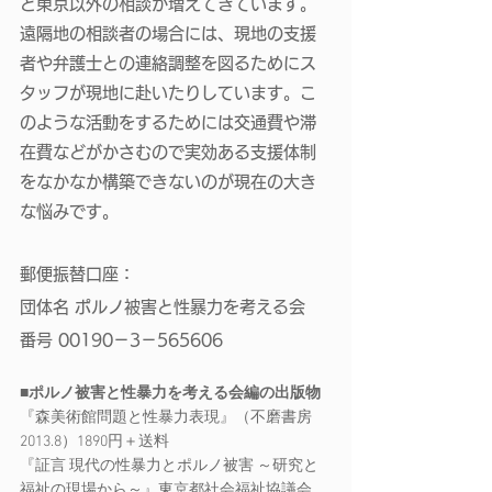
ど東京以外の相談が増えてきています。
遠隔地の相談者の場合には、現地の支援
者や弁護士との連絡調整を図るためにス
タッフが現地に赴いたりしています。こ
のような活動をするためには交通費や滞
在費などがかさむので実効ある支援体制
をなかなか構築できないのが現在の大き
な悩みです。
郵便振替口座：
団体名 ポルノ被害と性暴力を考える会 
番号 00190－3－565606
■ポルノ被害と性暴力を考える会編の出版物
『森美術館問題と性暴力表現』（不磨書房 
2013.8）1890円＋送料
『証言 現代の性暴力とポルノ被害 ～研究と
福祉の現場から～』東京都社会福祉協議会 