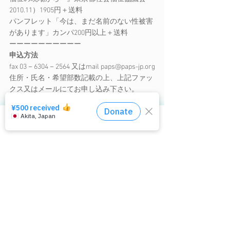
2010.11）1905円＋送料
パンフレット「今は、まだ名前のない性被害
があります」カンパ200円以上＋送料
ーーーーーーーーーー
申込方法
fax 03－6304－2564 又はmail 
paps@paps-jp.org
住所・氏名・希望部数記載の上、上記ファッ
クス又はメールにてお申し込み下さい。
代金の授受：振り込み用紙を同封しますの
で、本が届き次第なるべく早くお支払い下さ
い。
相談窓口はコチラ
ーーーーーーーーーー
▼【メルマガの登録手続きはこちら】
hpsv-mag-add@app-jp.org
▼【メルマガの配信停止手続きはこちら】
hpsv-mag-del@app-jp.org
≡≡≡≡≡≡≡≡≡≡≡≡≡≡≡≡≡≡≡≡≡≡≡≡≡≡≡≡≡≡≡≡
▼【ポルノ被害と性暴力を考える会】
http://paps-jp.org/