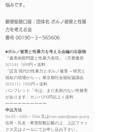
悩みです。
郵便振替口座：団体名 ポルノ被害と性暴
力を考える会 
番号 00190－3－565606
■ポルノ被害と性暴力を考える会編の出版物
『森美術館問題と性暴力表現』（不磨書房 
2013.8）1890円＋送料
『証言 現代の性暴力とポルノ被害 ～研究と
福祉の現場から～』東京都社会福祉協議会 
2010.11）1905円＋送料
パンフレット「今は、まだ名前のない性被害
があります」カンパ200円以上＋送料
ーーーーーーーーーー
申込方法
fax 03－6304－2564 又はmail 
paps@paps-jp.org
住所・氏名・希望部数記載の上、上記ファッ
クス又はメールにてお申し込み下さい。