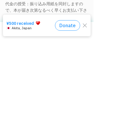
代金の授受：振り込み用紙を同封しますの
で、本が届き次第なるべく早くお支払い下さ
い。
ーーーーーーーーーー
相談窓口はコチラ
▼【メルマガの登録手続きはこちら】
hpsv-mag-add@app-jp.org
▼【メルマガの配信停止手続きはこちら】
hpsv-mag-del@app-jp.org
≡≡≡≡≡≡≡≡≡≡≡≡≡≡≡≡≡≡≡≡≡≡≡≡≡≡≡≡≡≡≡≡
▼【ポルノ被害と性暴力を考える会】
http://paps-jp.org/
▼【メールでのお問合せはこちら】
paps@paps-jp.org
▼【ＦＡＸでのお問合せはこちら】03-6304-
2564
PAPSメルマガ