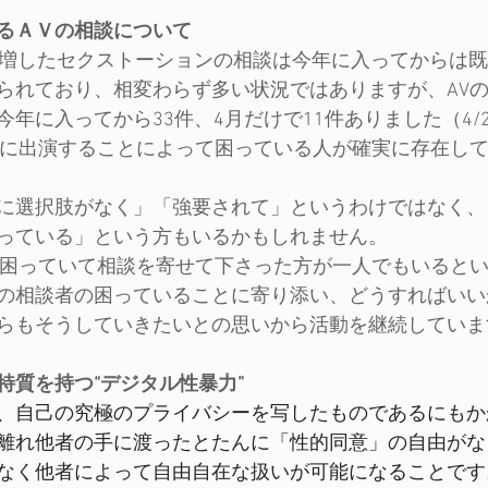
るＡＶの相談について
増したセクストーションの相談は今年に入ってからは既に2
られており、相変わらず多い状況ではありますが、AV
年に入ってから33件、4月だけで11件ありました（4/
Vに出演することによって困っている人が確実に存在し
に選択肢がなく」「強要されて」というわけではなく、
っている」という方もいるかもしれません。
て困っていて相談を寄せて下さった方が一人でもいると
の相談者の困っていることに寄り添い、どうすればいい
らもそうしていきたいとの思いから活動を継続していま
特質を持つ“デジタル性暴力”
、自己の究極のプライバシーを写したものであるにもか
離れ他者の手に渡ったとたんに「性的同意」の自由がな
なく他者によって自由自在な扱いが可能になることです