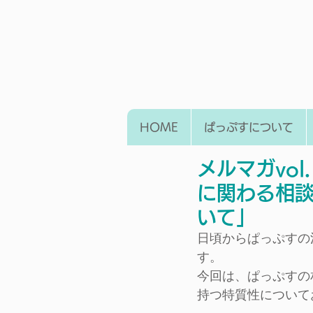
HOME
ぱっぷすについて
メルマガvo
に関わる相
いて」
日頃からぱっぷすの
す。
今回は、ぱっぷすの
持つ特質性について