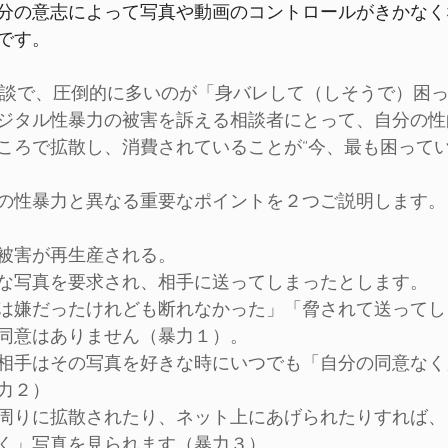
分の意志によって写真や動画のコントロールがきかなく
です。
相談で、圧倒的に多いのが「身バレして（しそうで）困
ジタル性暴力の被害を訴える相談者にとって、自分の性
ころで拡散し、消費されていることが“今、最も困ってい
の性暴力と異なる重要なポイントを２つご説明します。
被害が再生産される。
な写真を要求され、相手に送ってしまったとします。
は嫌だったけれども断れなかった」「脅されて送ってし
同意はありません（暴力１）。
相手はその写真を好きな時にいつでも「自分の同意なく
力２）
周りに拡散されたり、ネット上にあげられたりすれば、
く」写真を見られます（暴力３）