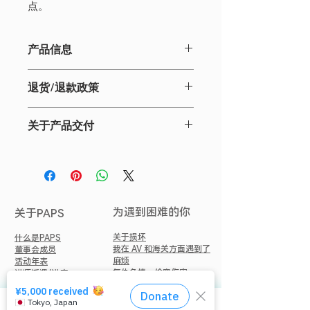
点。
产品信息
请输入您的产品详细信息。除了尺寸、
退货/退款政策
材质、使用说明书之外，还说明产品的
特点和推荐点。
请输入退货/退款政策。如果您对产品
关于产品交付
不满意，请解释您的退货和退款政策及
程序。通过明确条款和条件，您可以赢
输入有关产品交付的信息，包括运输区
得客户的信任，让他们安心购买您的产
域、成本、运输时间和包装。通过提供
品。
清晰的运输信息，您可以获得客户的信
任并让他们放心购买。
为遇到困难的你
关于PAPS
关于损坏
什么是PAPS
我在 AV 和海关方面遇到了
董事会成员
麻烦
活动年表
复仇色情，偷窥伤害
讲师派遣/讲座
我给你发了一张色情图片
电子邮件杂志注册
我身边的人向我咨询了损坏
关于个人信息保护
情况
版权和引用/转载