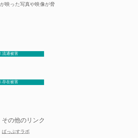
が映った写真や映像が脅
2.流通被害
5.存在被害
​その他のリンク
​​ぱっぷすラボ