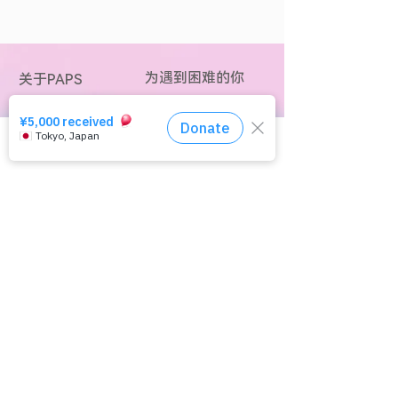
为遇到困难的你
关于PAPS
关于损坏
什么是PAPS
我在 AV 和海关方面遇到了
董事会成员
麻烦
活动年表
点击此处获取咨询服务
复仇色情，偷窥伤害
讲师派遣/讲座
我给你发了一张色情图片
电子邮件杂志注册
我身边的人向我咨询了损坏
关于个人信息保护
情况
版权和引用/转载
咨询流程
关于捐赠
咨询窗口
特定商业交易法的注释
报告机构名单
询问
国际网络
员工招聘
什么是性伤害？
​其他链接
什么是性伤害？
二维码短网址