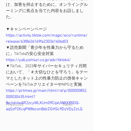
け、加害を抑止するために、オンライングル
ーミングに焦点を当てた内容をお話しまし
た。
▼キャンペーンページ
https://activity.tiktok.com/magic/eco/runtime/
release/63f8626169fa230361606d03
▼読売新聞「青少年を性暴力から守るため
に」TikTokの安心安全対策
https://yab.yomiuri.co.jp/adv/tiktok4/
▼TikTok、2023年サイバーセキュリティ月間
において、「＃大切なひとを守ろう」をテー
マとしたネット上の性暴力防止の啓発キャン
ペーンをTikTokクリエイターやNPOと実施
https://prtimes.jp/main/html/rd/p/000000852.
000030435.html?
fbclid=IwAR2zcyWLXUm09CqxUWKXB5DQ-
Previous
Next
aqSzP2XcqPW8oconBdzZGHSc9DzVDyZzLQ