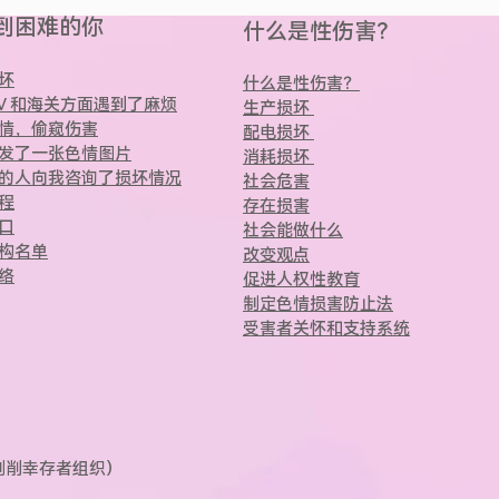
到困难的你
什么是性伤害？
坏
什么是性伤害？
AV 和海关方面遇到了麻烦
生产损坏
情，偷窥伤害
配电损坏
发了一张色情图片
消耗损坏
的人向我咨询了损坏情况
社会危害
程
存在损害
口
社会能做什么
构名单
改变观点
络
促进人权性教育
制定色情损害防止法
受害者关怀和支持系统
剥削幸存者组织）