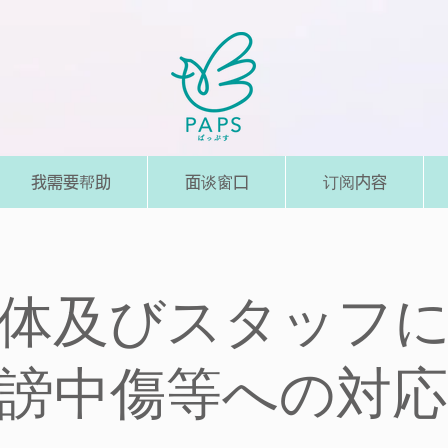
我需要帮助
面谈窗口
订阅内容
体及びスタッフ
謗中傷等への対