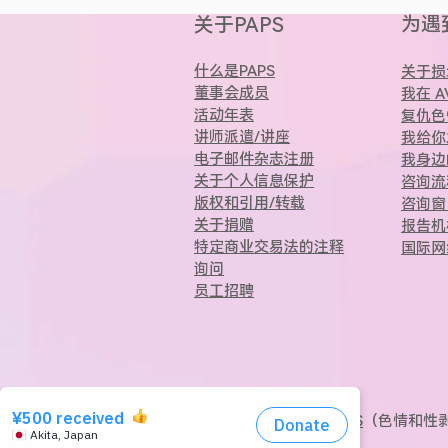
为遇
关于PAPS
什么是PAPS
关于损
董事会成员
我在 
活动年表
复仇色
讲师派遣/讲座
我给你
电子邮件杂志注册
我身边
关于个人信息保护
咨询流
版权和引用/转载
咨询窗
关于捐赠
报告机
特定商业交易法的注释
国际网
询问
员工招聘
（C）
指定非营利组织​PAPS
（色情和性