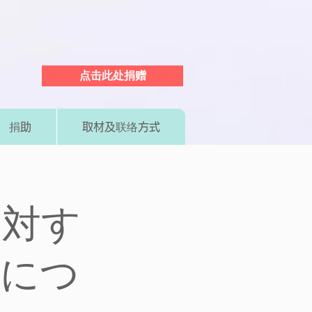
点击此处捐赠
捐助
取材及联络方式
に対す
応につ