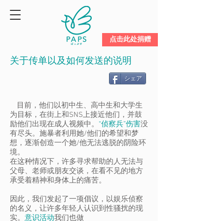
点击此处捐赠
关于传单以及如何发送的说明
シェア
目前，他们以初中生、高中生和大学生
为目标，在街上和SNS上接近他们，并鼓
励他们出现在成人视频中。
“侦察兵”伤害
没
有尽头。施暴者利用她/他们的希望和梦
想，逐渐创造一个她/他无法逃脱的阴险环
境。
在这种情况下，许多寻求帮助的人无法与
父母、老师或朋友交谈，在看不见的地方
承受着精神和身体上的痛苦。
因此，我们发起了一项倡议，以娱乐侦察
的名义，让许多年轻人认识到性骚扰的现
实。
意识活动
我们也做