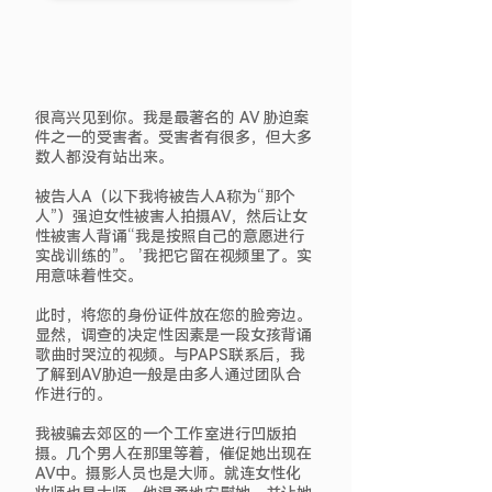
很高兴见到你。
我是最著名的 AV 胁迫案
件之一的受害者。
受害者有很多，但大多
数人都没有站出来。
被告人A（以下我将被告人A称为“那个
人”）强迫女性被害人拍摄AV，然后让女
性被害人背诵“我是按照自己的意愿进行
实战训练的”。 ’我把它留在视频里了。
实
用意味着性交。
此时，将您的身份证件放在您的脸旁边。
显然，调查的决定性因素是一段女孩背诵
歌曲时哭泣的视频。
与PAPS联系后，我
了解到AV胁迫一般是由多人通过团队合
作进行的。
我被骗去郊区的一个工作室进行凹版拍
摄。几个男人在那里等着，催促她出现在
AV中。摄影人员也是大师。就连女性化