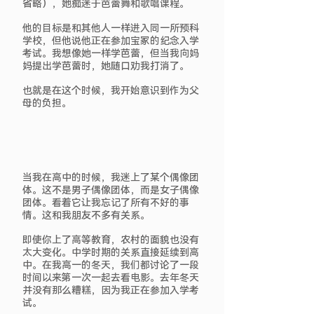
省略），她痴迷于芭蕾舞和歌唱课程。
他的目标是和其他人一样进入同一所预科
学校，但他说他正在参加宝冢的纪念入学
考试。我想像她一样学芭蕾，但当我向妈
妈提出学芭蕾时，她随口劝我打消了。
也就是在这个时候，我开始意识到作为父
母的负担。
当我在高中的时候，我迷上了某个偶像团
体。
这不是男子偶像团体，而是女子偶像
团体。
看着它让我忘记了所有不好的事
情。
这和我朋友不多有关系。
即使你上了高等教育，农村的面貌也没有
太大变化。中学时期的关系直接延续到高
中。
在我高一的冬天，我们都讨论了一段
时间以来第一次一起去看电影。去年冬天
并没有那么糟糕，因为我正在参加入学考
试。