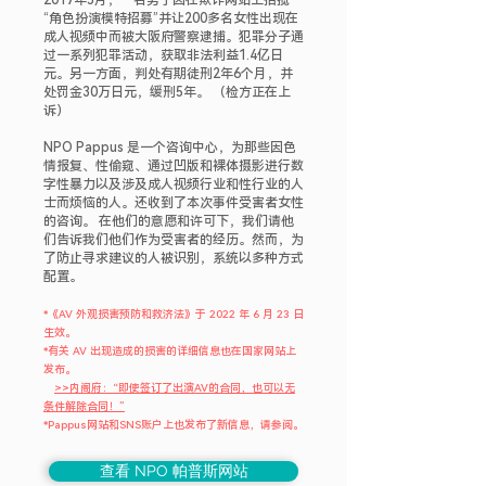
2017年5月，一名男子因在欺诈网站上招揽
“角色扮演模特招募”并让200多名女性出现在
成人视频中而被大阪府警察逮捕。犯罪分子通
过一系列犯罪活动，获取非法利益1.4亿日
元。另一方面，判处有期徒刑2年6个月，并
处罚金30万日元，缓刑5年。 （检方正在上
诉）​​
NPO Pappus 是一个咨询中心，为那些因色
情报复、性偷窥、通过凹版和裸体摄影进行数
字性暴力以及涉及成人视频行业和性行业的人
士而烦恼的人。还收到了本次事件受害者女性
的咨询。 ​在他们的意愿和许可下，我们请他
们告诉我们他们作为受害者的经历。然而，为
了防止寻求建议的人被识别，系统以多种方式
配置。
*《AV 外观损害预防和救济法》于 2022 年 6 月 23 日
生效。
*有关 AV 出现造成的损害的详细信息也在国家网站上
发布。
>>内阁府：“即使签订了出演AV的合同，也可以无
条件解除合同！”
*Pappus网站和SNS账户上也发布了新信息，请参阅。
查看 NPO 帕普斯网站