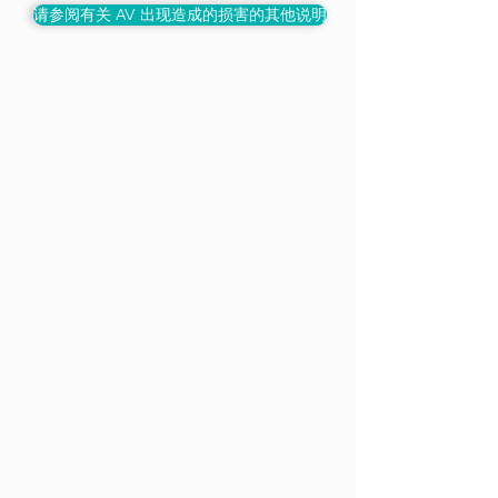
请参阅有关 AV 出现造成的损害的其他说明