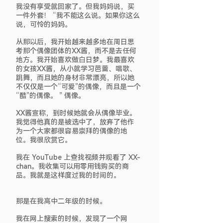
我没有享受就回家了。但我妈妈说，
买
一件外套！ “我不能这么说。如果你这么
说，可怜的妈妈。
从那以后，我开始越来越多地在周日思
考那个偶像团体的XX酱，而不是去任何
地方。我开始喜欢做白日梦。
我最喜欢
的女孩XX酱，从小就学习芭蕾、唱歌、
跳舞，而且她的身材非常漂亮，所以她
不仅仅是一个“可爱”的偶像，而且是一个
“酷”的偶像。 ” 偶像。
XX酱宣称，到时候她就会从偶像毕业。
我觉得他真的是被选中了，放弃了他作
为一个大家都很容易崇拜的偶像的地
位。我很欣赏它。
我在 YouTube 上查找视频并观看了 XX-
chan。我收集可以用零用钱购买的商
品。我就是这样度过我的时间的。
那是在我高中二年级的时候。
我在网上搜索的时候，发现了一个网