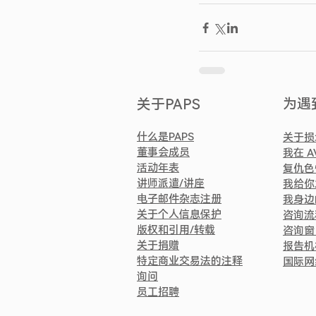
为遇
关于PAPS
什么是PAPS
关于损
董事会成员
我在 
活动年表
复仇色
讲师派遣/讲座
我给你
电子邮件杂志注册
我身边
关于个人信息保护
咨询流
版权和引用/转载
咨询窗
关于捐赠
报告机
特定商业交易法的注释
国际网
询问
员工招聘