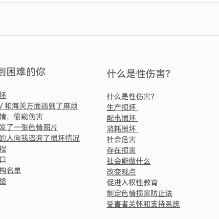
到困难的你
什么是性伤害？
坏
什么是性伤害？
AV 和海关方面遇到了麻烦
生产损坏
情，偷窥伤害
配电损坏
发了一张色情图片
消耗损坏
的人向我咨询了损坏情况
社会危害
程
存在损害
口
社会能做什么
构名单
改变观点
络
促进人权性教育
制定色情损害防止法
受害者关怀和支持系统