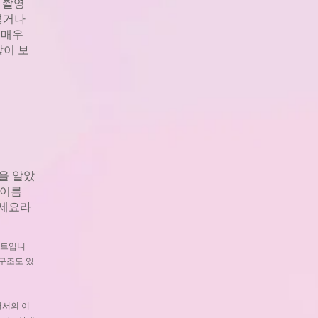
 촬영
넣거나
 매우
앞이 보
을 알았
 이름
주세요라
이트입니
 구조도 있
어서의 이