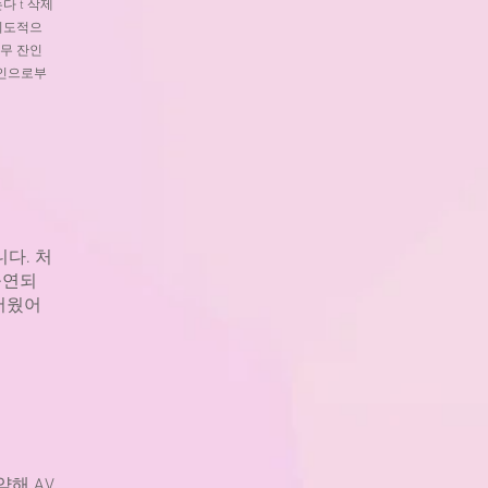
다 t 삭제
의도적으
무 잔인
본인으로부
다. 처
출연되
무서웠어
해 AV