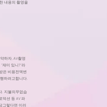
한 내용의 촬영을
약하자, AV촬영
 "재미 있니?"라
.받은 비용전액변
강행하려고합니다.
다. 지불의무없습
덕션 등 AV 파
 해당그렇다면 이러