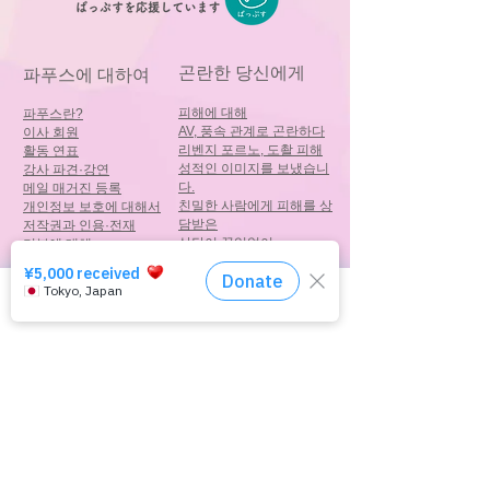
곤란한 당신에게
파푸스에 대하여
피해에 대해
파푸스란?
AV, 풍속 관계로 곤란하다
이사 회원
리벤지 포르노, 도촬 피해
활동 연표
성적인 이미지를 보냈습니
강사 파견·강연
다.
메일 매거진 등록
친밀한 사람에게 피해를 상
개인정보 보호에 대해서
담받은
저작권과 인용·전재
상담이 끊임없이
기부에 대해
상담 창구
특정 상거래법 표기
신고 기관 목록
문의
국제 네트워크
직원 모집
상담 창구는 여기
포르노 피해란?
​기타 링크
포르노 피해란?
QR 코드 단축 URL
제작피해
보안 파일 항공편