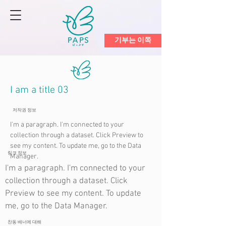
기부는 이쪽
I am a title 03
저작권 정보
I'm a paragraph. I'm connected to your
collection through a dataset. Click Preview to
see my content. To update me, go to the Data
링크 정보
Manager.
I'm a paragraph. I'm connected to your
collection through a dataset. Click
Preview to see my content. To update
me, go to the Data Manager.
찬동 배너에 대해