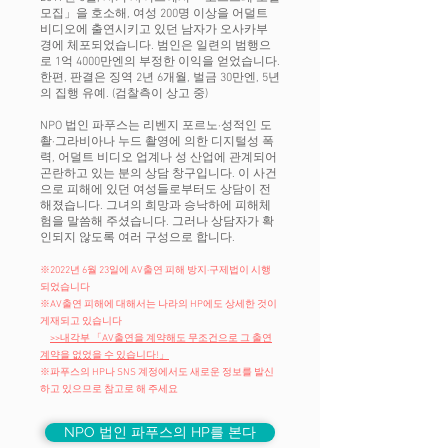
모집」을 호소해, 여성 200명 이상을 어덜트
비디오에 출연시키고 있던 남자가 오사카부
경에 체포되었습니다. 범인은 일련의 범행으
로 1억 4000만엔의 부정한 이익을 얻었습니다.
한편, 판결은 징역 2년 6개월, 벌금 30만엔, 5년
의 집행 유예. (검찰측이 상고 중)
NPO 법인 파푸스는 리벤지 포르노·성적인 도
촬·그라비아나 누드 촬영에 의한 디지털성 폭
력, 어덜트 비디오 업계나 성 산업에 관계되어
곤란하고 있는 분의 상담 창구입니다. 이 사건
으로 피해에 있던 여성들로부터도 상담이 전
해졌습니다. ​그녀의 희망과 승낙하에 피해체
험을 말씀해 주셨습니다. 그러나 상담자가 확
인되지 않도록 여러 구성으로 합니다.
※2022년 6월 23일에 AV출연 피해 방지·구제법이 시행
되었습니다
※AV출연 피해에 대해서는 나라의 HP에도 상세한 것이
게재되고 있습니다
>>내각부 「AV출연을 계약해도 무조건으로 그 출연
계약을 없었을 수 있습니다!」
※파푸스의 HP나 SNS 계정에서도 새로운 정보를 발신
하고 있으므로 참고로 해 주세요
NPO 법인 파푸스의 HP를 본다