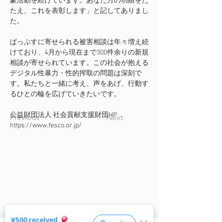
蒙活動を続けています。あなた方の功績をた
たえ、これを表彰します」と記してありまし
た。

ぱっぷすに寄せられる被害相談は年々増え続
けており、4月から現在まで300件余りの新規
相談が寄せられています。この社会が抱える
デジタル性暴力・性的搾取の問題は深刻で
す。私たちと一緒に考え、声をあげ、行動す
公益財団法人 社会貢献支援財団HP

Previous
Next
https://www.fesco.or.jp/