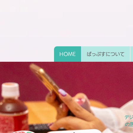
HOME
ぱっぷすについて
デ
の