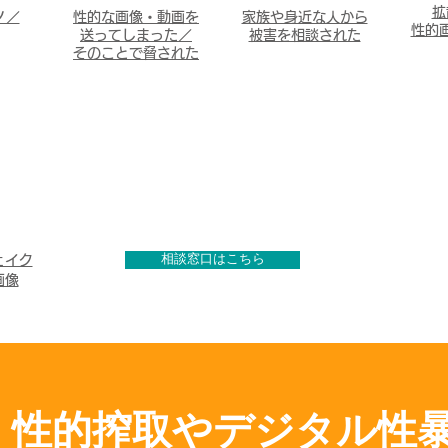
拡
ノ／
性的な画像・動画を
家族や身近な人から
性的
送ってしまった／
被害を相談された
​そのことで脅された
相談窓口はこちら
ェイク
画像
、性的搾取やデジタル性