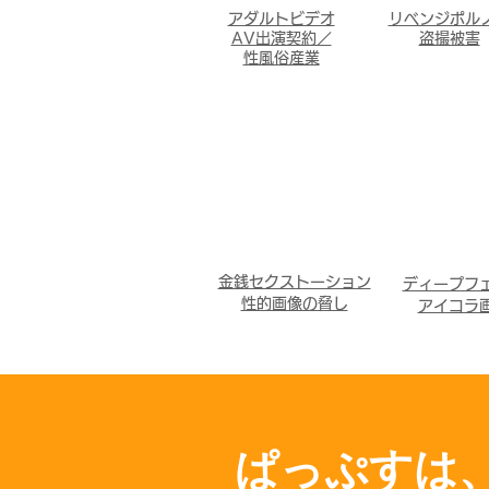
アダルトビデオ
リベンジポル
AV出演契約／
盗撮被害
性風俗産業
金銭セクストーション
ディープフ
​性的画像の脅し
​アイコラ
ぱっぷすは