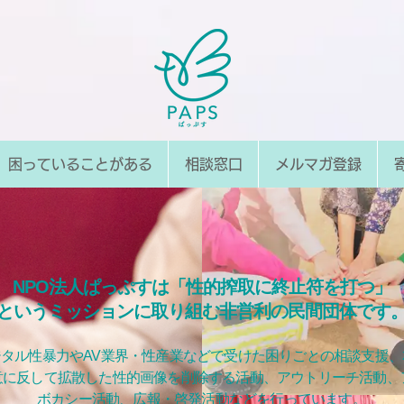
困っていることがある
相談窓口
メルマガ登録
NPO法人ぱっぷすは「性的搾取に終止符を打つ」
というミッションに取り組む非営利の民間団体です
ジタル性暴力やAV業界・性産業などで受けた困りごとの相談支援、
意に反して拡散した性的画像を削除する活動、アウトリーチ活動、
ボカシー活動、広報・啓発活動などを行っています。