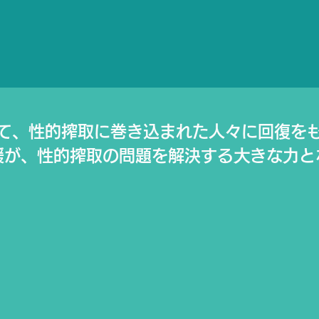
て、性的搾取に巻き込まれた人々に回復を
援が、性的搾取の問題を解決する⼤きな⼒と