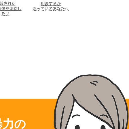
散された
相談するか
画像を削除し
迷っているあなたへ
たい
暴力の