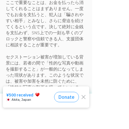
ここで重要なことは、お金を払ったら消
してくれることはまずありません。一度
でもお金を支払うと、犯人は「騙されや
すい相手」とみなし、さらに脅迫を続け
てくるという点です。決して絶対に金銭
を支払わず、SNS上での一刻も早くのブ
ロックと警察や信頼できる人、支援団体
に相談することが重要です。
セクストーション被害が増加している背
景には、若者の間で「性的な写真や動画
を撮影すること」が一般的になってしま
った現状があります。このような状況で
は、被害や加害を未然に防ぐために、
「性的な写真や動画を撮ってもいい？」
と尋ねること自体がデジタル性暴力であ
るという認識を広めることが重要です。
相談窓口はコチラ
金銭セクストーションの加害者の手口
実際のセクストーション被害で行われ