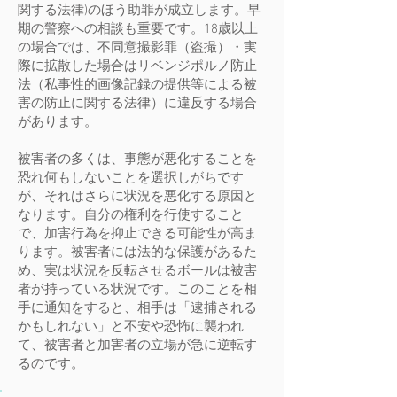
関する法律)のほう助罪が成立します。早
期の警察への相談も重要です。18歳以上
の場合では、不同意撮影罪（盗撮）・実
際に拡散した場合はリベンジポルノ防止
法（私事性的画像記録の提供等による被
害の防止に関する法律）に違反する場合
があります。
被害者の多くは、事態が悪化することを
恐れ何もしないことを選択しがちです
が、それはさらに状況を悪化する原因と
なります。自分の権利を行使すること
で、加害行為を抑止できる可能性が高ま
ります。被害者には法的な保護があるた
め、実は状況を反転させるボールは被害
者が持っている状況です。このことを相
手に通知をすると、相手は「逮捕される
かもしれない」と不安や恐怖に襲われ
て、被害者と加害者の立場が急に逆転す
るのです。