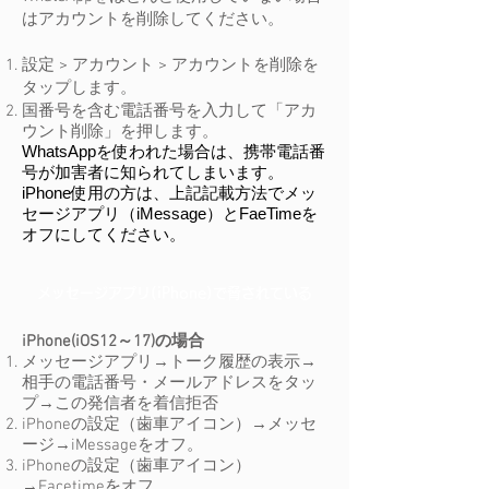
はアカウントを削除してください。
設定 > アカウント > アカウントを削除を
タップします。
国番号を含む電話番号を入力して「アカ
ウント削除」を押します。
​​WhatsAppを使われた場合は、携帯電話番
号が加害者に知られてしまいます。
iPhone使用の方は、上記記載方法でメッ
セージアプリ（iMessage）とFaeTimeを
オフにしてください。
​メッセージアプリ(iPhone)で脅されている
iPhone(iOS12～17)の場合
メッセージアプリ→トーク履歴の表示→
相手の電話番号・メールアドレスをタッ
プ→この発信者を着信拒否
​iPhoneの設定（歯車アイコン）→メッセ
ージ→iMessageをオフ。
iPhoneの
設定（歯車アイコン）
→Facetimeをオフ