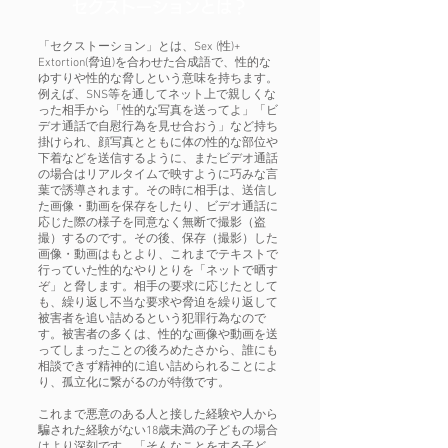
セクストーションとは？
「セクストーション」とは、Sex (性)+
Extortion(脅迫)を合わせた合成語で、性的な
ゆすりや性的な脅しという意味を持ちます。
例えば、SNS等を通してネット上で親しくな
った相手から「性的な写真を送ってよ」「ビ
デオ通話で自慰行為を見せ合おう」など持ち
掛けられ、顔写真とともに体の性的な部位や
下着などを送信するように、またビデオ通話
の場合はリアルタイムで映すように巧みな言
葉で誘導されます。その時に相手は、送信し
た画像・動画を保存をしたり、ビデオ通話に
応じた際の様子を同意なく無断で撮影（盗
撮）するのです。その後、保存（撮影）した
画像・動画はもとより、これまでテキストで
行っていた性的なやりとりを「ネットで晒す
ぞ」と脅します。相手の要求に応じたとして
も、繰り返し不当な要求や脅迫を繰り返して
被害者を追い詰めるという犯罪行為なので
す。被害者の多くは、性的な画像や動画を送
ってしまったことの後ろめたさから、誰にも
相談できず精神的に追い詰められることによ
り、孤立化に繋がるのが特徴です。
これまで悪意のある人と接した経験や人から
騙された経験がない18歳未満の子どもの場合
はより深刻です。「そんなことをする子ど