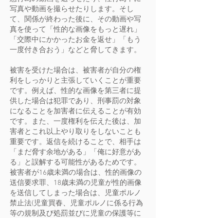
写真や動画を撮らせたりします。そし
て、関係が終わった後に、その動画や写
真を使って「性的な画像をもっと遅れ」
「交際中にかかったお金を返せ」「もう
一度付き合おう」などと脅してきます。
被害を受けた場合は、被害者が自分の権
利をしっかりと主張していくことが重要
です。例えば、性的な画像を第三者に提
供した場合は犯罪であり、刑事罰の対象
になることを加害者に伝えることが有効
です。また、一度権利を伝えた後は、加
害者とこれ以上やり取りをしないことも
重要です。返信を続けることで、相手は
「まだ脅す余地がある」「俺に好意があ
る」と誤解する可能性があるためです。
被害者が16歳未満の場合は、性的画像の
送信要求罪、18歳未満の児童が性的画像
を送信してしまった場合は、児童ポルノ
禁止法(児童買春、児童ポルノに係る行為
等の規制及び処罰並びに児童の保護等に