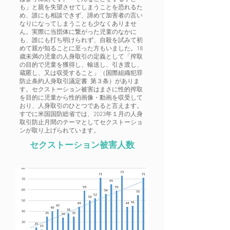
も」と親を失望させてしまうことを恐れるた
め、誰にも相談できず、諦めて加害者の言い
なりになってしまうことも少なくありませ
ん。実際に当団体に繋がった児童のなかに
も、誰にも打ち明けられず、自殺を試みて初
めて親が知ることに至った方もいました。18
歳未満の児童の人身取引の定義として「搾取
の目的で児童を獲得し、輸送し、引き渡し、
蔵匿し、又は収受すること」（国際組織犯罪
防止条約人身取引議定書 第３条）がありま
す。セクストーション被害はまさに性的搾取
を目的に児童から性的画像・動画を収受して
おり、人身取引のひとつであると言えます。
すでに米国国防総省では、2023年１月の人身
取引防止月間のテーマとしてセクストーショ
ンが取り上げられています。
セクストーション被害人数