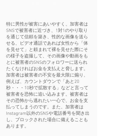
2つ目は「金銭」を目的としたセクス
トーションです。
特に男性が被害にあいやすく、加害者は
SNSで被害者に近づき、1対1のやり取り
を通じて信頼を築き、性的な画像を送ら
せる、ビデオ通話であれば女性から「体
を見せて」と頼まれて裸を見せた際にそ
の様子を盗撮して、その画像や動画をも
とに被害者のSNSのフォロワーに送られ
たくなければお金を支払えと脅します。
加害者は被害者の不安を最大限に煽り、
例えば、カウントダウンで「あと20
秒・・・10秒で拡散する」などと言って
被害者を恐怖に追い込みます。被害者は
その恐怖から逃れたい一心で、お金を支
払ってしまうのです。また、加害者は
Instagram以外のSNSや電話番号を聞き出
し、ブロックされた場合に備えることも
あります。