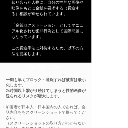
知り合った人物に、自分の性的な画像や
映像をもとに金銭を要求する（脅迫す
る）相談が寄せられています。
「金銭セクストーション」としてマニュ
アル化された犯罪行為として国際問題に
もなっています。
この脅迫手法に対抗するため、以下の方
法を提案します。
対応方法（共通）
​一刻も早くブロック・通報すれば被害は最小
化します。
24時間以上繋がり続けてしまうと性的画像が
送られるリスクが増大します。
加害者が日本人・日本国内の人であれば、会
話内容ををスクリーンショットで撮ってくだ
さい。
（スクリーンショットの取り方がわからない