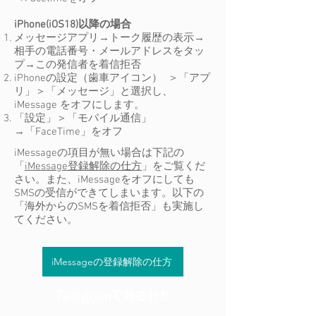
iPhone(iOS18)以降の場合
メッセージアプリ→トーク履歴の表示→
相手の電話番号・メールアドレスをタッ
プ→この発信者を着信拒否
​iPhoneの
設定（歯車アイコン） ＞「アプ
リ」＞「メッセージ」と選択し、
iMessage をオフにします。
「設定」＞「モバイル通信」
→「FaceTime」をオフ
iMessageの項目が無い場合は下記の
「
iMessage登録解除の仕方
」
をご覧くだ
さい。​また、
iMessageをオフにしても
SMSの受信ができてしまいます。以下の
「
海外からのSMSを着信拒否
」も実施し
てください。
iMessageの登録解除の仕方
Telegramで脅された