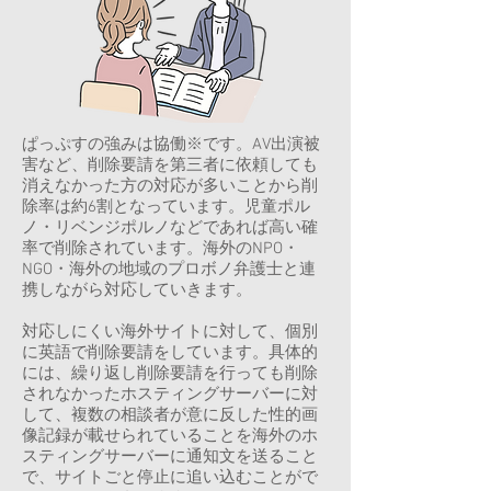
ぱっぷすの強みは協働※です。AV出演被
害など、削除要請を第三者に依頼しても
消えなかった方の対応が多いことから削
除率は約6割となっています。児童ポル
ノ・リベンジポルノなどであれば高い確
率で削除されています。海外のNPO・
NGO・海外の地域のプロボノ弁護士と連
携しながら対応していきます。
対応しにくい海外サイトに対して、個別
に英語で削除要請をしています。具体的
には、繰り返し削除要請を行っても削除
されなかったホスティングサーバーに対
して、複数の相談者が意に反した性的画
像記録が載せられていることを海外のホ
スティングサーバーに通知文を送ること
で、サイトごと停止に追い込むことがで