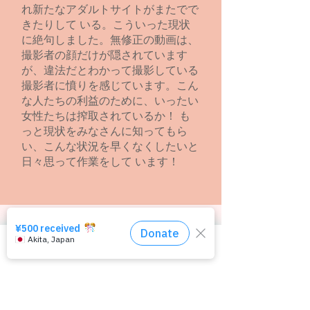
れ新たなアダルトサイトがまたでで
きたりして いる。こういった現状
に絶句しました。無修正の動画は、
撮影者の顔だけが隠されています
が、違法だとわかって撮影している
撮影者に憤りを感じています。こん
な人たちの利益のために、いったい
女性たちは搾取されているか！ も
っと現状をみなさんに知ってもら
い、こんな状況を早くなくしたいと
日々思って作業をして います！
​削除要請をぱっぷすに依頼
する
相談窓口はコチラ
ぱっぷすは非営利団体のため一切お金を受け取
ることはありません（＝無報酬です）。
ぱっぷすで調査してもどうしても​削除要請する