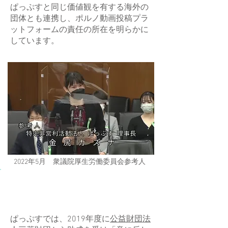
​ぱっぷすと同じ価値観を有する海外の
団体とも連携し、ポルノ動画投稿プラ
ットフォームの責任の所在を明らかに
しています。
2022年5月 衆議院厚生労働委員会参考人
ぱっぷすの削除要請シス
テムについて
ぱっぷすでは、2019年度に
公益財団法