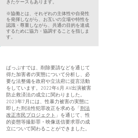
きたケースもあります。
※協働とは、それぞれの主体性や自発性
を発揮しながら、お互いの立場や特性を
認識・尊重しながら、共通の目的を達成
するために協力・協調すること を指しま
す。
ぱっぷすの強みについて
ぱっぷすでは、削除要請などを通じて
得た加害者の実態について分析し、必
要な法整備を政府や立法府に提言活動
をしています。2022年6月 AV出演被害
防止救済法の成立に関わりました。
2023年7月には、性暴力被害の実態に
即した刑法性犯罪改正を求める「
刑法
改正市民プロジェクト
」を通じて、性
的姿態等撮影罪・映像送信要求罪の成
立について関わることができました。