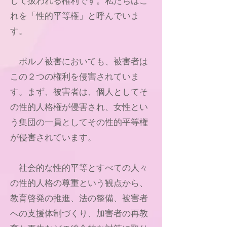
して扱われる権利です。私たちはこ
れを「性的平等権」と呼んでいま
す。
ポルノ被害においても、被害者は
この２つの権利を侵害されていま
す。まず、被害者は、個人としてそ
の性的人格権が侵害され、女性とい
う集団の一員としてその性的平等権
が侵害されています。
社会的な性的平等とすべての人々
の性的人格の尊重という観点から、
教育啓発の推進、法の整備、被害者
への支援体制づくり、加害者の再教