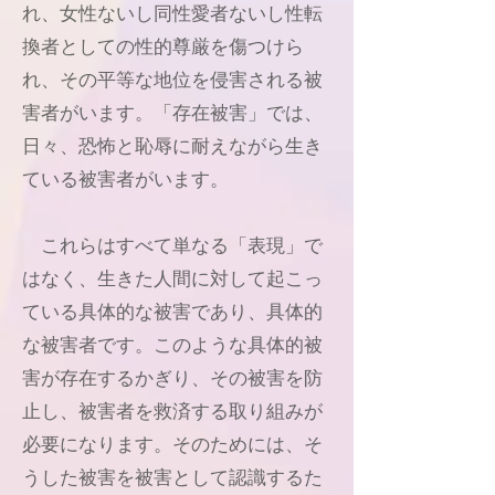
れ、女性ないし同性愛者ないし性転
換者としての性的尊厳を傷つけら
れ、その平等な地位を侵害される被
害者がいます。「存在被害」では、
日々、恐怖と恥辱に耐えながら生き
ている被害者がいます。
これらはすべて単なる「表現」で
はなく、生きた人間に対して起こっ
ている具体的な被害であり、具体的
な被害者です。このような具体的被
害が存在するかぎり、その被害を防
止し、被害者を救済する取り組みが
必要になります。そのためには、そ
うした被害を被害として認識するた