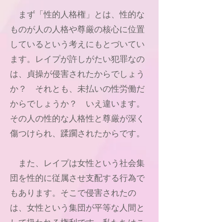
まず「性的人格権」とは、性的な
ものが人の人格や尊厳の核心に位置
しているという考えにもとづいてい
ます。レイプが許しがたい犯罪なの
は、貞操が侵害されたからでしょう
か？ それとも、未払いの性労働だ
からでしょうか？ いえ違います。
その人の性的な人格性と尊厳が深く
傷つけられ、蹂躙されたからです。
また、レイプは女性という社会集
団を性的に従属させ支配する行為で
もあります。そこで侵害されたの
は、女性という集団が平等な人間と