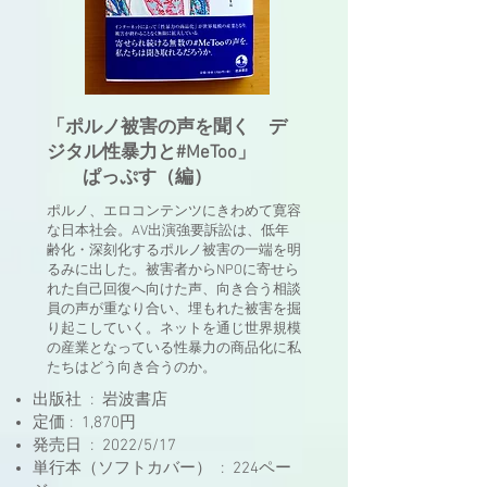
「ポルノ被害の声を聞く デ
ジタル性暴力と#MeToo」
ぱっぷす（編）
ポルノ、エロコンテンツにきわめて寛容
な日本社会。AV出演強要訴訟は、低年
齢化・深刻化するポルノ被害の一端を明
るみに出した。被害者からNPOに寄せら
れた自己回復へ向けた声、向き合う相談
員の声が重なり合い、埋もれた被害を掘
り起こしていく。ネットを通じ世界規模
の産業となっている性暴力の商品化に私
たちはどう向き合うのか。
出版社 ‏ : ‎ 岩波書店
定価‏ : ‎ 1,870円
発売日 ‏ : ‎ 2022/5/17
単行本（ソフトカバー） ‏ : ‎ 224ペー