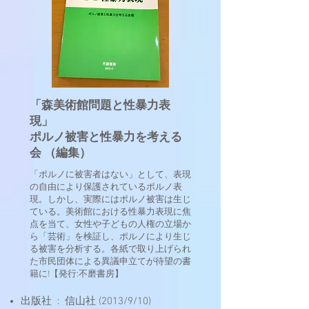
「森美術館問題と性暴力表
現」
ポルノ被害と性暴力を考える
会 （編集）
「ポルノに被害者はない」として、表現
の自由により保護されているポルノ表
現。しかし、実際にはポルノ被害は生じ
ている。美術館における性暴力表現に焦
点を当て、女性や子どもの人権の立場か
ら「芸術」を検証し、ポルノにより生じ
る被害を分析する。各紙で取り上げられ
た市民団体による異議申立てが待望の書
籍に!【発行:不磨書房】
出版社 ‏ : ‎ 信山社 (2013/9/10)