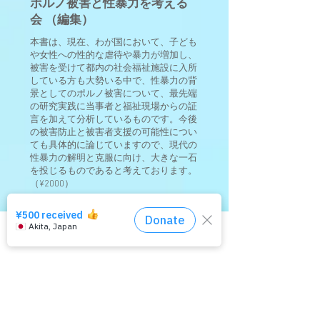
ポルノ被害と性暴力を考える
会 （編集）
本書は、現在、わが国において、子ども
や女性への性的な虐待や暴力が増加し、
被害を受けて都内の社会福祉施設に入所
している方も大勢いる中で、性暴力の背
景としてのポルノ被害について、最先端
の研究実践に当事者と福祉現場からの証
言を加えて分析しているものです。今後
の被害防止と被害者支援の可能性につい
ても具体的に論じていますので、現代の
性暴力の解明と克服に向け、大きな一石
を投じるものであると考えております。
（¥2000）​​
単行本: 289ページ
出版社: 東京都社会福祉協議会
相談窓口はコチラ
(2010/11)
ISBN-10:
4863530676
ISBN-13:
978-4863530676
発売日： 2010/11
梱包サイズ: 20.8 x 14.8 x 2 cm