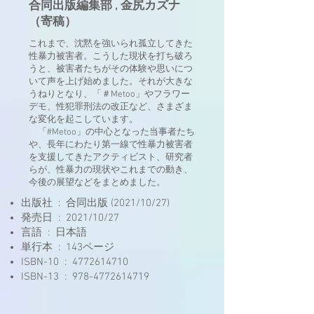
合同出版編集部 , 金尻カズナ
（寄稿）
これまで、沈黙を強いられ孤立してきた
性暴力被害者。こうした現状を打ち破ろ
うと、被害者たちがその体験や思いにつ
いて声を上げ始めました。それが大きな
うねりとなり、「＃Metoo」やフラワー
デモ、性犯罪刑法の改正など、さまざま
な変化を起こしています。
「#Metoo」の中心となった当事者たち
や、長年にわたり第一線で性暴力被害者
を支援してきたアクティビスト、研究者
らが、性暴力の現状やこれまでの動き、
今後の展望などをまとめました。
出版社 ‏ : ‎ 合同出版 (2021/10/27)
発売日 ‏ : ‎ 2021/10/27
言語 ‏ : ‎ 日本語
単行本 ‏ : ‎ 143ページ
ISBN-10 ‏ : ‎
4772614710
ISBN-13 ‏ : ‎
978-4772614719