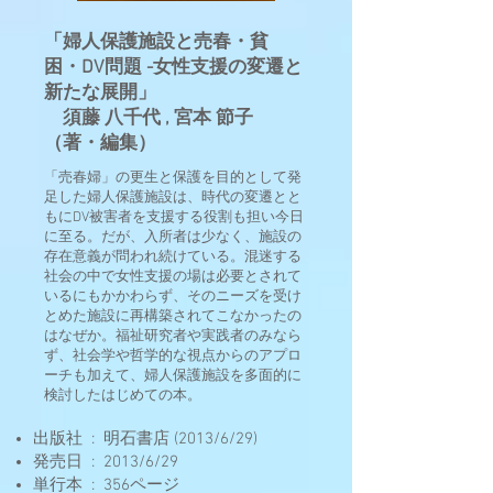
「婦人保護施設と売春・貧
困・DV問題 -女性支援の変遷と
新たな展開」
須藤 八千代 , 宮本 節子
（著・編集）
「売春婦」の更生と保護を目的として発
足した婦人保護施設は、時代の変遷とと
もにDV被害者を支援する役割も担い今日
に至る。だが、入所者は少なく、施設の
存在意義が問われ続けている。混迷する
社会の中で女性支援の場は必要とされて
いるにもかかわらず、そのニーズを受け
とめた施設に再構築されてこなかったの
はなぜか。福祉研究者や実践者のみなら
ず、社会学や哲学的な視点からのアプロ
ーチも加えて、婦人保護施設を多面的に
検討したはじめての本。
出版社 ‏ : ‎ 明石書店 (2013/6/29)
発売日 ‏ : ‎ 2013/6/29
単行本 ‏ : ‎ 356ページ