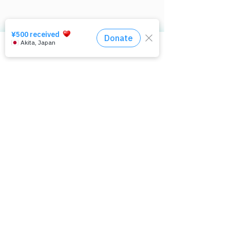
ぱっぷすについて
困っているあなたへ
ぱっぷすとは
被害について
ぱっぷすがすること
相談窓口はコチラ
AV、風俗関係で困りごと
​活動報告書・財務諸表
リベンジポルノ、盗撮
理事メンバー
性的な画像の送付
講師派遣・講演
​セクストーション被害
メルマガ登録
​ディープフェイクポルノ
個人情報保護について
身近な人に相談された
著作権と引用・転載
ご相談のながれ
ご寄付について
相談窓口
特定商取引法の表記
通報機関のリスト
お問い合わせ
国際ネットワーク
スタッフ募集[急募]
ポルノ被害とは
​その他のリンク
ポルノ被害とは
​​ぱっぷすラボ
社会ができること
QRコード短縮URL