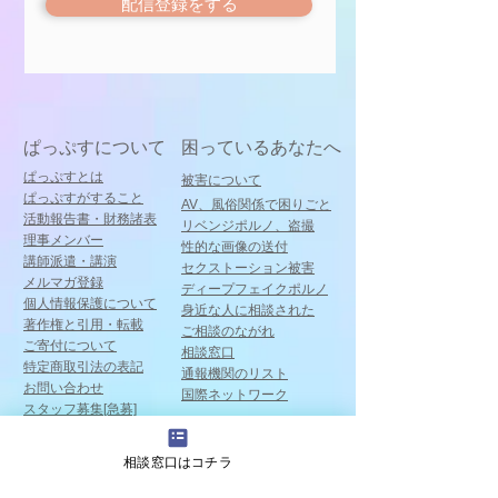
配信登録をする
ぱっぷすについて
困っているあなたへ
ぱっぷすとは
被害について
ぱっぷすがすること
AV、風俗関係で困りごと
​活動報告書・財務諸表
リベンジポルノ、盗撮
理事メンバー
性的な画像の送付
講師派遣・講演
​セクストーション被害
メルマガ登録
​ディープフェイクポルノ
個人情報保護について
身近な人に相談された
著作権と引用・転載
ご相談のながれ
ご寄付について
相談窓口
特定商取引法の表記
通報機関のリスト
お問い合わせ
国際ネットワーク
スタッフ募集[急募]
相談窓口はコチラ