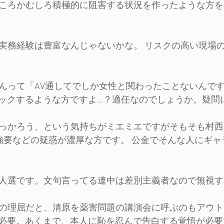
防どころかむしろ積極的に阻害する状況を作ったような方
策の実務経験は豊富なんじゃないかな。 リスクの高い現場
るさんって「AV通してでしか女性と関わったことないんで
ックするような方ですよ…？適任なのでしょうか。疑問
に乗っかろう、という気持ちがミエミエですがそもそも村
強要などの疑惑が濃厚な方です。 公金でそんな人にギャ
良い人選です。文句言ってる連中は差別主義者なので無視
。その理屈だと、清原を薬害問題の講演会に呼ぶのもアウ
必要。あくまで、本人に恥を忍んで告白する覚悟が必要