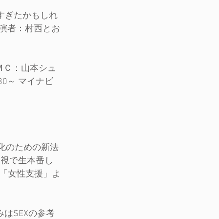
しすぎたかもしれ
出演者：村西とお
！
■ＭＣ：山本シュ
30～ マイナビ
強化のための新法
無視で生本番し
「女性支援」よ
みはSEXの参考