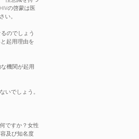
観・性意識を持つ
IVの啓蒙は医
さい。
なるのでしょう
準と起用理由を
的な機関が起用
えないでしょう。
は何ですか？女性
内容及び知名度