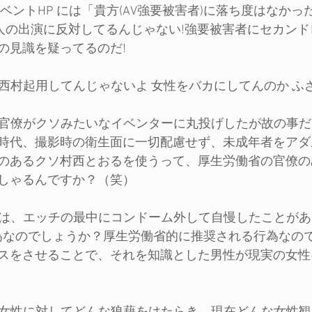
ベントHP には「貴方(AV強要被害者)に落ち度はなか
業界人の出演に反対してるんじゃない!強要被害者にセカン
の見識を疑ってるのだ!
が西村起用してんじゃないよ 女性をバカにしてんのか ふ
カな官僚がクソみたいなイベンターに丸投げしたが故の事
時代、撮影時の衛生面に一切配慮せず、未成年者をアダ
のあるクソ村西とおるを使うって、厚生労働省の官僚の
しゃるんですか？（笑）
る氏は、エッチの最中にコンドーム外して自慢したことが
行為なのでしょうか？厚生労働省的に推奨される行為なので
スをさせることで、それを知識とした男性が現実の女性