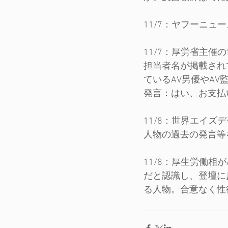
11/7：ヤフーニュース http
11/7：厚労省主
担当者名が掲載され
ているAV男優やA
発言：はい、お支払
11/8：世界エイ
人物の過去の発言等
11/8：厚生労働
だと認識し、登壇に
る人物。合意なく性