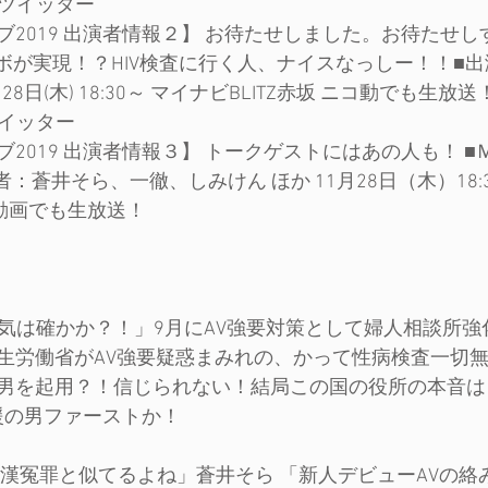
のツイッター
ブ2019 出演者情報２】 お待たせしました。お待たせ
ラボが実現！？HIV検査に行く人、ナイスなっしー！！■
8日(木) 18:30～ マイナビBLITZ赤坂 ニコ動でも生放送
ツイッター
2019 出演者情報３】 トークゲストにはあの人も！ 
：蒼井そら、一徹、しみけん ほか 11月28日（木）18:
コ動画でも生放送！
！「気は確かか？！」9月にAV強要対策として婦人相談所
生労働省がAV強要疑惑まみれの、かって性病検査一切
男を起用？！信じられない！結局この国の役所の本音は
援の男ファーストか！
？痴漢冤罪と似てるよね」蒼井そら 「新人デビューAVの絡