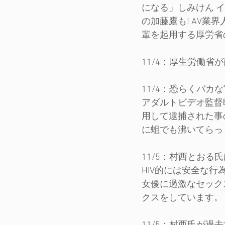
になる」しみけん イ
の加藤鷹も! AV
輩を起用する厚労省
11/4：厚生労働省
11/4：恐らくバ
アダルトビデオ監督
用して逮捕された事
に蛆でも沸いてらっ
11/5：村西とお
HIV的には安全な
女優に過激なセック
クスをしています。