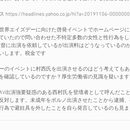
s://headlines.yahoo.co.jp/hl?a=20191106-00000005-
催の世界エイズデーに向けた啓発イベントでホームページ
ていたので問い合わせた不特定多数の女性と性行為をし
V監督に出演を依頼しているが出演料はどうなっているの
いします。税金です
ズデーのイベントに村西氏を出演させるのはどう考えても
を確認しているのですか？厚生労働省の見識を疑います
相がAV出演強要疑惑のある西村氏を登壇者として呼んだこ
反対します。未成年をポルノ出演させたことから逮捕、
行為で避妊具を外したことを自ら発言しているのも見ま