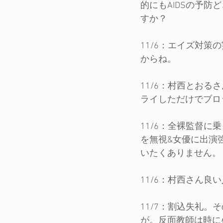
的にもAIDSの予
すか？
11/6：エイズ対
からね。
11/6：村西とお
ライしただけでブロ
11/6：全裸監督
を無視&女優に出演
いたくありません。
11/6：村西さん
11/7：割込失礼
が。反面教師は時に