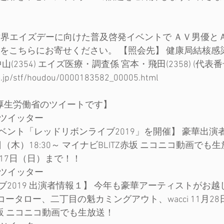
の世界エイズデーに向けた普及啓発イベントで ＡＶ男優と
見をこちらにお寄せください。 【照会先】 健康局結核感
(2354) エイズ医療・調査係 宮本・飛田(2358) (代表番号)
o.jp/stf/houdou/0000183582_00005.html
の厚生労働省のツイートです】
のツイッター
ベント「レッドリボンライブ2019」を開催】 豪華出演
日（木）18:30～ マイナビBLITZ赤坂 ニコニコ動画でも
17日（日）まで！！
のツイッター
ブ2019 出演者情報１】 今年も豪華アーティストがお
ータロー、二丁目の魁カミングアウト、wacci 11月28日
Z赤坂 ニコニコ動画でも生放送！