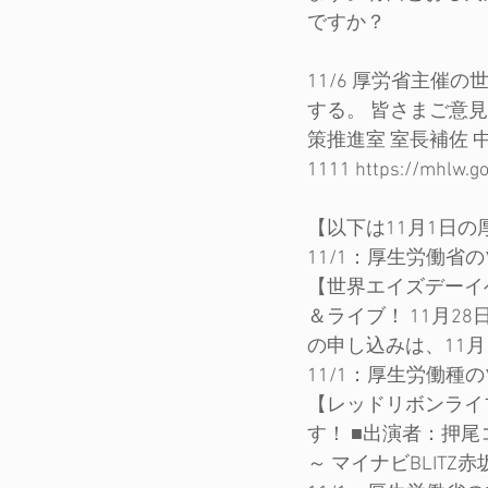
ですか？
11/6 厚労省主催
する。 皆さまご意
策推進室 室長補佐 中山
1111 https://mhlw.g
【以下は11月1日
11/1：厚生労働省
【世界エイズデーイ
＆ライブ！ 11月28
の申し込みは、11月
11/1：厚生労働種
【レッドリボンライ
す！ ■出演者：押尾コ
～ マイナビBLIT