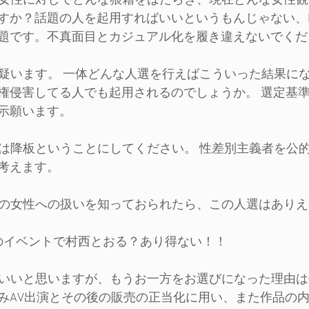
過去女性に対してどんな狼藉をはたらき、現在どんな女性
すか？話題の人を起用すればいいというもんじゃない、H
題です。不真面目とカジュアル化を履き違えないでくだ
当に疑います。 一体どんな人選を行えばこういった結果に
権侵害してる人でも起用されるのでしょうか。 選定基
示願います。
る氏は降板ということにしてください。 性差別主義者を公
考えます。
る氏の女性への扱いを知っておられたら、この人選はあり
催のイベントで村西とおる？あり得ない！！
ーはいいと思いますが、もうお一方をお選びになった理由
みAV出演とその後の販売の正当化に用い、また作品の