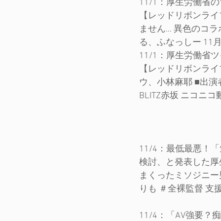
11/1：厚生労働省
【レッドリボンライ
ません… 異色のコ
る、ふなっしー 11月2
11/1：厚生労働省
【レッドリボンライブ
ウ、小林麻耶 ■出演者
BLITZ赤坂 ニコニ
11/4：最低最悪
検討、と発表した厚
まくったミソジニー
りも ＃全裸監督 支
11/4：「AV強要