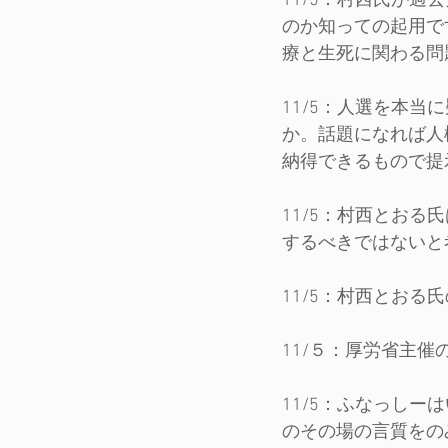
11/5：村西氏が
のか知っての起用で
療と生死に関わる問
11/5：人選を本
か。話題になれば人
納得できるもので提
11/5：村西とお
するべきではないと
11/5：村西とお
11/５：厚労省主
11/5：ふなっし
のその場の言質をの