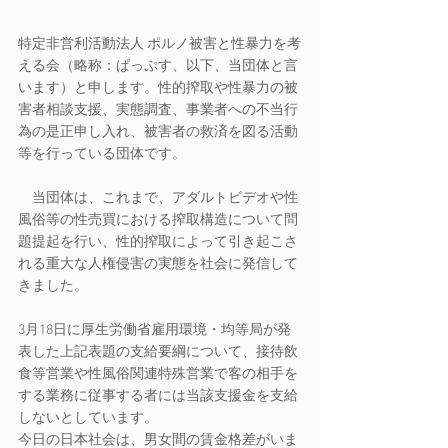
特定非営利活動法人 ポルノ被害と性暴力を考
える会（略称：ぱっぷす、以下、当団体と言
います）と申します。性的搾取や性暴力の被
害者相談支援、実態調査、事業者への不当行
為の是正申し入れ、被害者の救済を図る活動
等を行っている団体です。
　当団体は、これまで、アダルトビデオや性
風俗等の性売買における搾取構造について問
題提起を行い、性的搾取によって引き起こさ
れる重大な人権侵害の実態を社会に発信して
きました。
3月18日に厚生労働省雇用環境・均等局が発
表した上記表題の支給要綱について、接待飲
食等営業や性風俗関連特殊営業で客の相手を
する業務に従事する者には当該支援金を支給
しないとしています。
今日の日本社会は、男女間の賃金格差がいま