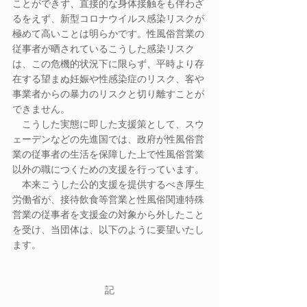
ことができず、直接的な身体接触をも伴わざ
るをえず、新型コロナウイルス感染リスクが
極めて高いことは明らかです。性風俗営業の
従事者が晒されているこうした感染リスク
は、この危機的状況下に限らず、平時より存
在する望まぬ妊娠や性感染症のリスク、客や
事業者からの暴力のリスクと切り離すことが
できません。
　こうした実態に即した支援策として、スウ
ェーデンなどの先進国では、政府が性風俗営
業の従事者の生活を保障した上で性風俗営業
以外の職につくための支援を行っています。
　本来こうした公的支援を提供するべき厚生
労働省が、接待飲食等営業と性風俗関連特殊
営業の従事者を支援金の対象から外したこと
を受け、当団体は、以下のように要望いたし
ます。
記