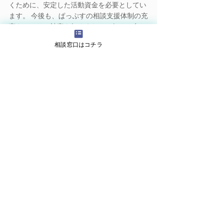
くために、安定した活動資金を必要としてい
ます。 今後も、ぱっぷすの相談支援体制の充
実をはかり、被害を無くすために努めて参り
ますのでご協力をよろしくお願いいたしま
相談窓口はコチラ
す。
https://www.paps.jp/supporter 
すべて表示
最新記事