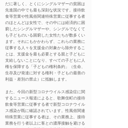
だに著しく、とくにシングルマザーの貧困は
先進国の中でも最も深刻な状況です。接待飲
食等営業や性風俗関連特殊営業に従事する者
のほとんどは女性で、その中には経済的に困
窮したシングルマザーや、シングルでなくて
も子どものいる困窮した女性たちが数多くい
ます。それにもかかわらず、これらの業務に
従事する人々を支援金の対象から除外するこ
とは、支援金を最も必要とする親と子どもに
支給しないことになり、すべての子どもに人
権を保障する「子どもの権利条約」（生命、
生存及び発達に対する権利・子どもの最善の
利益・差別の禁止）に抵触します。
また、今回の新型コロナウイルス感染症に関
するニュース報道によると、歌舞伎町の接待
飲食等営業に従事する者で新型コロナウイル
ス感染が既に確認されています。性風俗関連
特殊営業に従事する者は、その業務上、接待
業務を行う者以上に客との濃厚接触を避ける