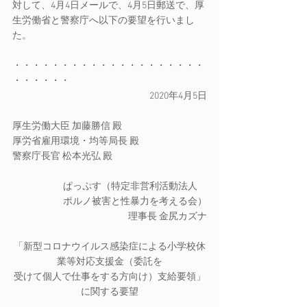
対して、4月4日メールで、4月5日郵送で、厚
生労働省と警察庁へ以下の要望を行いまし
た。
・・・・・・・・・・・・・・・・・・・・
・・・・・・
2020年4月5日
厚生労働大臣 加藤勝信 殿
厚労省雇用環境・均等局長 殿
警察庁長官 松本光弘 殿
ぱっぷす（特定非営利活動法人　
ポルノ被害と性暴力を考える会）
理事長 金尻カズナ
「新型コロナウイルス感染症による小学校休
業等対応支援金（委託を
受けて個人で仕事をする方向け）支給要領」
に関する要望