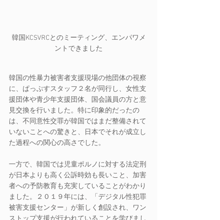
韓国KCSVRCとのミーティング、エンパワメ
ントできました
韓国の性暴力被害者支援現場の他団体の視察
に、ぱっぷすスタッフ２名が同行し、女性支
援団体や青少年支援団体、国会議員の方と意
見交換を行いました。特に印象的だったの
は、不同意性交罪が韓国ではまだ整備されて
いないことへの驚きと、日本でそれが成立し
た過程への関心の高さでした。
一方で、韓国では児童ポルノに対する法定刑
が日本よりも高く公訴時効も長いこと、加害
者への予防教育も充実していることがわかり
ました。２０１９年には、「デジタル性犯罪
被害支援センター」が新しく創設され、ワン
ストップ支援が行われていることを学びまし