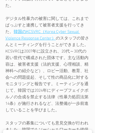
た。
デジタル性暴力の被害に関しては、これまで
ぱっぷすと連携して被害者支援を行ってき
た、
韓国のKCSVRC（Korea Cyber Sexual 
Violence Response Center）
のスタッフの皆さ
んとミーティングを行うことができました。
KCSVRCは2007年に設立され、20代～30代の
若い世代で構成された団体です。主な活動内
容は、被害者支援（法的支援、心理相談、精
神科への紹介など）、ロビー活動、教育、社
会への問題提起、そして性の商品化に対する
モニタリングと報告です。ミーティングを通
じて、韓国では2024年にディープフェイクポ
ルノの合成を禁止する法律（性暴力処罰法第
14条）が施行されるなど、法整備が一歩前進
していることを学びました。
スタッフの募集についても意見交換が行われ
ました。韓国でもソーシャルワーカーを確保