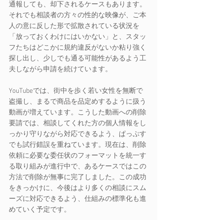
通報しても、却下されるケースもあります。
それでも相談者の方々の性的な映像が、ご本
人の意に反した形で拡散されている状況を 
「放っておくわけにはいかない」と、スタッ
フたちはどこかに規約違反がないか粘り強く
探し出し、少しでも通る可能性があるよう工
夫しながら申請を続けています。
YouTubeでは、街中を歩く若い女性を無断で
盗撮し、まるで商品を品定めするように扱う
動画が増えています。こうした動画への削除
要請では、相談してくれた方の個人情報をし
っかり守りながら対応できるよう、ぱっぷす
でも試行錯誤を重ねています。現在は、削除
依頼に必要な委任状のフォーマットを統一す
る取り組みが進行中で、あるケースではこの
方法で削除が無事に完了しました。この成功
をきっかけに、今後はより多くの相談にスム
ーズに対応できるよう、仕組みの標準化も進
めていく予定です。