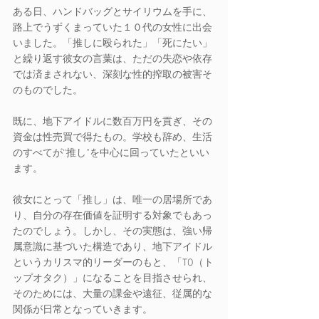
ある日、ハンドバッグとサイリウムを手に、
路上でうずくまっていた１０代の女性に出会
いました。「推しに殴られた」「死にたい」
と繰り返す彼女の言葉は、ただの失恋や依存
では済まされない、深刻な性的搾取の被害そ
のものでした。
既に、地下アイドルに数百万円を貢ぎ、その
資金は性売買で得たもの。学校も辞め、生活
のすべてが“推し”を中心に回っていたといい
ます。
彼女にとって「推し」は、唯一の居場所であ
り、自分の存在価値を証明する対象でもあっ
たのでしょう。しかし、その実態は、強い帰
属意識に基づいた構造であり、地下アイドル
というカリスマ的リーダーのもと、「TO（ト
ップオタク）」になることを目指させられ、
そのためには、大量の課金や遠征、従属的な
関係が日常となっていきます。