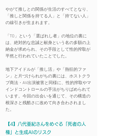
やがて推しとの関係が生活のすべてとなり、
「推しと関係を持てる人」と「持てない人」
の線引きが生まれます。
「TO」という「選ばれし者」の地位の裏に
は、絶対的な忠誠と献身という名の多額の上
納金が求められ、その手段として性的搾取が
平然と行われていたことでした。
地下アイドルが「推し活」や「熱狂的ファ
ン」と片づけられがちの裏には、ホストクラ
ブ商法・AV出演被害と同様に、性的搾取やマ
インドコントロールの手法がちりばめられて
います。今回の出会いを通じて、その構造の
根深さと残酷さに改めて向き合わされまし
た。
【4】八代亜紀さんをめぐる「死者の人
権」と生成AIのリスク