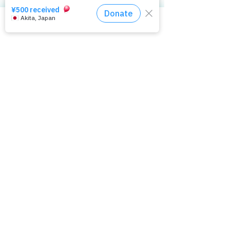
するのが難しく、ある団体のスタッフは、フ
ェミニストとしてこれまで生きてきた人を確
保していけるどうかが重要であり、もし確保
相談窓口はコチラ
できなかった場合は、単なる「福祉サービス
機関」に転落していくでしょうと語ったのが
印象的でした。
【6】少し息をつく時間──雨の中のBBQ
から生まれたもの
4月下旬、雨が降る肌寒い週末の日。ぱっぷ
すのスタッフと夜カフェ利用者のみなさん１
５名ほどで、ささやかなバーベキューをしま
した。天気はあいにくでしたが、それでも
6〜7名のカフェ利用者が集まり、「雨の中で
も、これだけの人が来てくれたのが本当に嬉
しかった」と語られるほど、温かく、心に残
るひとときでした。
スタッフも緊張や慌ただしさとは少し違う、