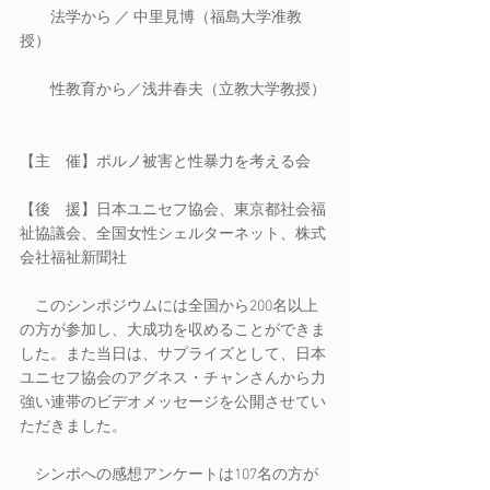
　　法学から ／ 中里見博（福島大学准教
授）
　　性教育から／浅井春夫（立教大学教授）
【主　催】ポルノ被害と性暴力を考える会
【後　援】
日本ユニセフ協会
、
東京都社会福
祉協議会
、
全国女性シェルターネット
、
株式
会社福祉新聞社
　このシンポジウムには全国から200名以上
の方が参加し、大成功を収めることができま
した。また当日は、サプライズとして、日本
ユニセフ協会のアグネス・チャンさんから力
強い連帯のビデオメッセージを公開させてい
ただきました。
　シンポへの感想アンケートは107名の方が