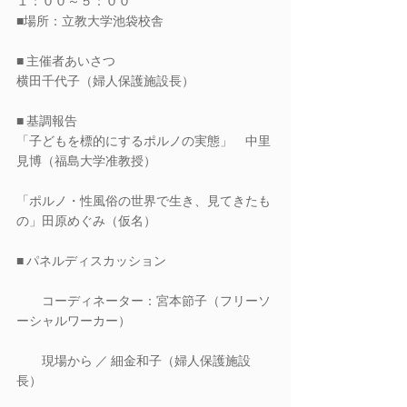
１：００～５：００
■場所：立教大学池袋校舎
■ 主催者あいさつ
横田千代子（婦人保護施設長）
■ 基調報告
「子どもを標的にするポルノの実態」　中里
見博（福島大学准教授）
「ポルノ・性風俗の世界で生き、見てきたも
の」田原めぐみ（仮名）
■ パネルディスカッション
　　コーディネーター：宮本節子（フリーソ
ーシャルワーカー）
　　現場から ／ 細金和子（婦人保護施設
長）