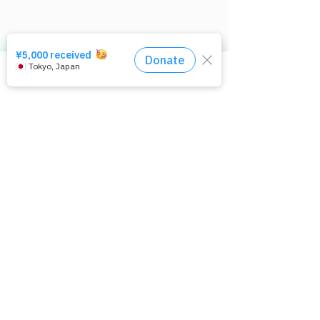
相談窓口はコチラ
ぱっぷすについて
困っているあなたへ
ぱっぷすとは
被害について
ぱっぷすがすること
AV、風俗関係で困りごと
​活動報告書・財務諸表
リベンジポルノ、盗撮
理事メンバー
性的な画像の送付
子どもや若者が狙われて
8/3(土)活動
講師派遣・講演
​セクストーション被害
メルマガ登録
​ディープフェイクポルノ
いる。急増する「金銭セ
のお知らせ（メ
個人情報保護について
身近な人に相談された