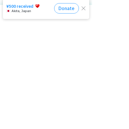
被害者を助けるための技術が、誰かを監視し
たり、過去を暴いたり、差別や嫌がらせに使
相談窓口はコチラ
われたりする可能性があります。だからこ
そ、ぱっぷすでは「悪用されない仕組み」を
作ることを大切にしています。
また、被害画像を探すためには、支援する側
が被害者の顔を確認しなければならないとい
う難しさもあります。「見つけてほしい」で
も、「見られたくない」という気持ちが同時
にあるからです。性的画像被害の支援には、
このようなジレンマがあります。ぱっぷすで
は、社会のために必要な支援と、一人ひとり
のプライバシーをどう守るか、その両方を考
えながら開発を進めています。
AI技術の進化によって、これまで人の手で長
い時間をかけなければならなかった作業の一
部が、自動化できる可能性が広がっていま
す。しかし、性的画像被害の支援において、