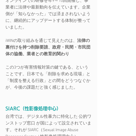
オンラインでの研修を年9～10回開催し、事
業者に法律や最新動向を伝えています。企業
側が「知らなかった」では済まされないよう
に、継続的にアップデートする体制が整って
いました。
iWINの取り組みを通じて見えたのは、
法律の
裏付けを持つ削除要請、政府・民間・市民団
体の協働、業者との教育的関わり
この3つが有害情報対策の鍵である、という
ことです。日本でも「削除を求める現場」と
「制度を整える行政」との間をどうつなぐか
が、今後の課題だと強く感じました。
SIARC（性影像処理中心）
台湾では、デジタル性暴力に特化した 公的ワ
ンストップ窓口 が国によって設立されていま
す。それが SIARC（Sexual Image Abuse 