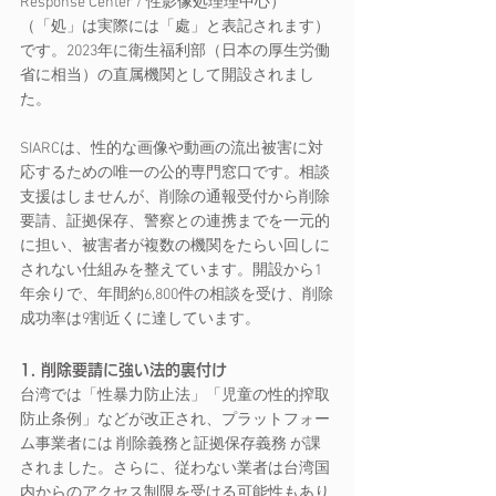
Response Center / 性影像処理理中心）
（「処」は実際には「處」と表記されます） 
です。2023年に衛生福利部（日本の厚生労働
省に相当）の直属機関として開設されまし
た。
SIARCは、性的な画像や動画の流出被害に対
応するための唯一の公的専門窓口です。相談
支援はしませんが、削除の通報受付から削除
要請、証拠保存、警察との連携までを一元的
に担い、被害者が複数の機関をたらい回しに
されない仕組みを整えています。開設から1
年余りで、年間約6,800件の相談を受け、削除
成功率は9割近くに達しています。
1. 削除要請に強い法的裏付け
台湾では「性暴力防止法」「児童の性的搾取
防止条例」などが改正され、プラットフォー
ム事業者には 削除義務と証拠保存義務 が課
されました。さらに、従わない業者は台湾国
内からのアクセス制限を受ける可能性もあり