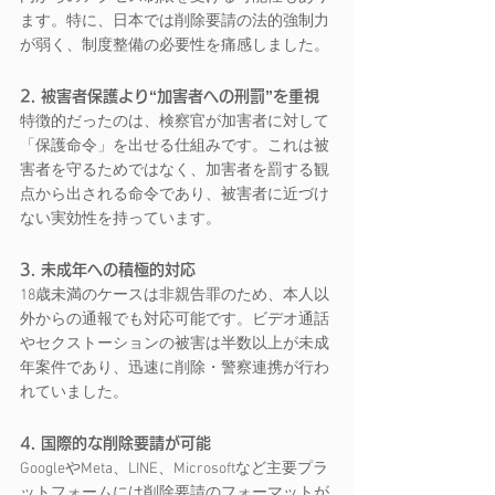
ます。特に、日本では削除要請の法的強制力
が弱く、制度整備の必要性を痛感しました。
2. 被害者保護より“加害者への刑罰”を重視
特徴的だったのは、検察官が加害者に対して
「保護命令」を出せる仕組みです。これは被
害者を守るためではなく、加害者を罰する観
点から出される命令であり、被害者に近づけ
ない実効性を持っています。
3. 未成年への積極的対応
18歳未満のケースは非親告罪のため、本人以
外からの通報でも対応可能です。ビデオ通話
やセクストーションの被害は半数以上が未成
年案件であり、迅速に削除・警察連携が行わ
れていました。
4. 国際的な削除要請が可能
GoogleやMeta、LINE、Microsoftなど主要プラ
ットフォームには削除要請のフォーマットが