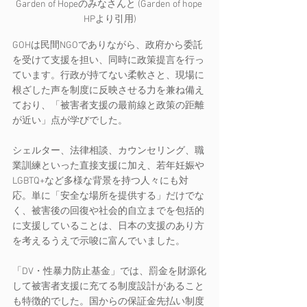
Garden of Hopeのみなさんと (Garden of hope 
HPより引用)
GOHは民間NGOでありながら、政府から委託
を受けて支援を担い、同時に政策提言を行っ
ています。行政が持てない柔軟さと、現場に
根ざした声を制度に反映させる力を兼ね備え
ており、「被害者支援の最前線と政策の距離
が近い」点が学びでした。
シェルター、法律相談、カウンセリング、職
業訓練といった直接支援に加え、若年妊娠や
LGBTQ+など多様な背景を持つ人々にも対
応。単に「安全な場所を提供する」だけでな
く、被害後の回復や社会的自立までを包括的
に支援していることは、日本の支援のあり方
を考えるうえで示唆に富んでいました。
「DV・性暴力防止基金」では、罰金を財源化
して被害者支援に充てる制度設計があること
も特徴的でした。国からの保証金先払い制度