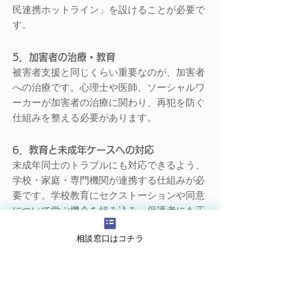
民連携ホットライン」を設けることが必要で
す。
5．加害者の治療・教育
被害者支援と同じくらい重要なのが、加害者
への治療です。心理士や医師、ソーシャルワ
ーカーが加害者の治療に関わり、再犯を防ぐ
仕組みを整える必要があります。
6．教育と未成年ケースへの対応
未成年同士のトラブルにも対応できるよう、
学校・家庭・専門機関が連携する仕組みが必
要です。学校教育にセクストーションや同意
について学ぶ機会を組み込み、保護者にも正
しい情報を届けることが求められます。
相談窓口はコチラ
7．技術基盤の整備
証拠を安全に保存する仕組みや、被害画像の
再拡散を防ぐ技術を国として支援することが
欠かせません。匿名で利用できる「Take It 