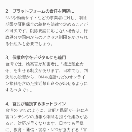
2．プラットフォームの責任を明確に
SNSや動画サイトなどの事業者に対し、削除
期限や証拠保全の義務を法律で定めることが
不可欠です。削除要請に応じない場合は、行
政処分や国内からのアクセス制限をかけられ
る仕組みも必要でしょう。
3．保護命令をデジタルにも適用
台湾では、検察官が加害者に「接近禁止命
令」を出せる制度があります。日本でも、判
決前の段階から、DMや通話などのオンライ
ン接触を含めた接近禁止命令が出せるように
するべきです。
4．官民が連携するホットライン
台湾の iWIN のように、政府と民間が一緒に有
害コンテンツの通報や削除を担う仕組みがあ
ると、対応が早くなります。日本でも同様
に、教育・通信・警察・NPOが協力する「官