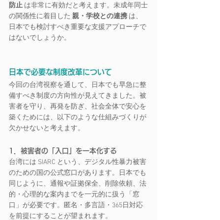
防止
 は非常に有効だと考えます。未成年同士
の関係性に着目した 
親・学校との連携
 は、
日本でも検討すべき重要な支援アプローチで
はないでしょうか。
日本で必要な制度改革について
今回の台湾視察を通して、日本でも早急に整
備すべき制度の方向性が見えてきました。被
害者を守り、再発を防ぎ、社会全体で安心を
築くためには、以下のような仕組みづくりが
欠かせないと考えます。
1．被害者の「入口」を一本化する
台湾には SIARC という、デジタル性暴力被害
のための国の公式窓口があります。日本でも
同じように、通報や証拠保全、削除依頼、法
的・心理的な案内までを一元的に扱う「窓
口」が必要です。匿名・多言語・365日対応
を前提にすることが望まれます。