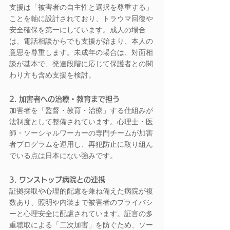
支援は「被害者の自主性と選択を尊重する」
ことを軸に設計されており、トラウマ回復や
安全確保を第一にしています。成人の場合
は、電話相談からでも支援が始まり、本人の
意思を尊重します。未成年の場合は、対面相
談が基本で、発達段階に応じて保護者との関
わり方も含め支援を検討。
2. 加害者への治療・教育まで担う
加害者を「監督・教育・治療」する仕組みが
法制度として整備されています。心理士・医
師・ソーシャルワーカーの専門チームが加害
者プログラムを運用し、再犯防止に取り組ん
でいる点は日本にない強みです。
3. ワンストップ病院との連携
証拠採取や心理的配慮を兼ね備えた病院が複
数あり、照明や内装まで被害者のプライバシ
ーと心理安全に配慮されています。証言の多
重聴取による「二次加害」を防ぐため、ソー