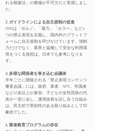
れる根拠法」の整備が不可欠だと実感しまし
た。
2. ガイドラインによる自主規制の促進
iWINは「ポルノ」「暴力」「ホラー」など6
つの禁止表現を定義し、国内外のプラットフ
ォームに自主規制を呼びかけています。強制
力だけでなく、業界と協働して安全な利用環
境をつくる発想は、日本でも参考になりま
す。
3. 多様な関係者を巻き込む会議体
半年ごとに開催される「禁止表現コンテンツ
審査会議」には、政府、業者、NPO、学識者
など40名以上が参加。子どもや女性団体の代
表が一堂に会し、運用改善を話し合う仕組み
は、民主的で実効性のある取り組みとして印
象的でした。
4. 業者教育プログラムの存在