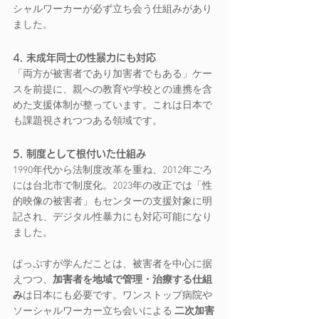
シャルワーカーが必ず立ち会う仕組みがあり
ました。
4. 未成年同士の性暴力にも対応
「両方が被害者であり加害者でもある」ケー
スを前提に、親への教育や学校との連携を含
めた支援体制が整っています。これは日本で
も課題視されつつある領域です。
5. 制度として根付いた仕組み
1990年代から法制度改革を重ね、2012年ごろ
には台北市で制度化。2023年の改正では「性
的映像の被害者」もセンターの支援対象に明
記され、デジタル性暴力にも対応可能になり
ました。
ぱっぷすが学んだことは、被害者を中心に据
えつつ、
加害者を地域で管理・治療する仕組
み
は日本にも必要です。ワンストップ病院や
ソーシャルワーカー立ち会いによる 
二次加害