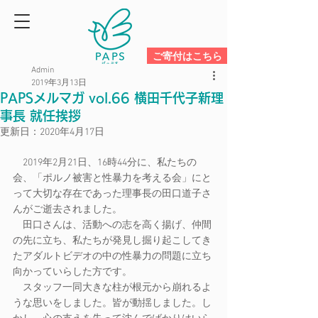
ご寄付はこちら
Admin
2019年3月13日
PAPSメルマガ vol.66 横田千代子新理
事長 就任挨拶
更新日：
2020年4月17日
　2019年2月21日、16時44分に、私たちの
会、「ポルノ被害と性暴力を考える会」にと
って大切な存在であった理事長の田口道子さ
んがご逝去されました。
　田口さんは、活動への志を高く揚げ、仲間
の先に立ち、私たちが発見し掘り起こしてき
たアダルトビデオの中の性暴力の問題に立ち
向かっていらした方です。
　スタッフ一同大きな柱が根元から崩れるよ
うな思いをしました。皆が動揺しました。し