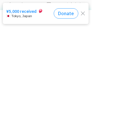
ぱっぷすについて
困っているあなたへ
ぱっぷすとは
被害について
ぱっぷすがすること
AV、風俗関係で困りごと
相談窓口はコチラ
​活動報告書・財務諸表
リベンジポルノ、盗撮
理事メンバー
性的な画像の送付
AIは性的画像被害支援を
「売買春に係る
講師派遣・講演
​セクストーション被害
メルマガ登録
​ディープフェイクポルノ
どう変えるか
り方検討会」に
個人情報保護について
身近な人に相談された
著作権と引用・転載
ご相談のながれ
明会
ご寄付について
相談窓口
特定商取引法の表記
通報機関のリスト
お問い合わせ
国際ネットワーク
スタッフ募集[急募]
ポルノ被害とは
​その他のリンク
ポルノ被害とは
​​ぱっぷすラボ
社会ができること
QRコード短縮URL
視点の転換
セキュファイル便
人権的性教育の推進
デジタル性暴力被害者支