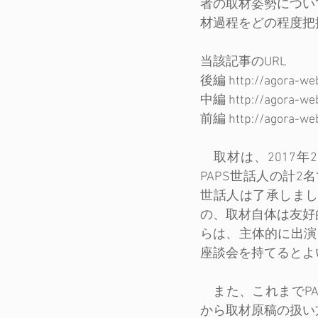
者の取材姿勢につい
材過程をどの程度把
当該記事のURL
後編 
http://agora-we
中編 
http://agora-we
前編 
http://agora-we
　取材は、2017
PAPS世話人の計
世話人は了承しま
の、取材自体は友好
らは、主体的に出演し
座談会を持てるとよ
　また、これまでP
から取材原稿の扱い