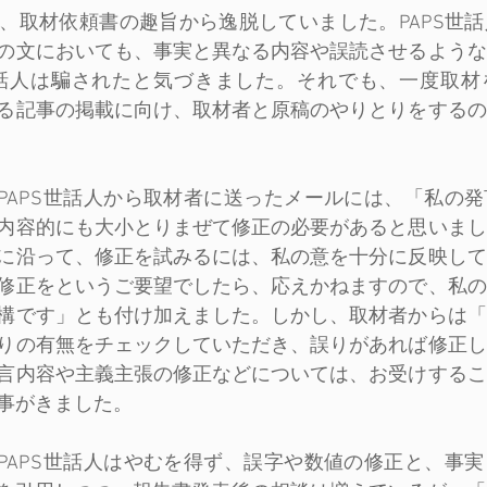
、取材依頼書の趣旨から逸脱していました。PAPS世
の文においても、事実と異なる内容や誤読させるような
世話人は騙されたと気づきました。それでも、一度取材
る記事の掲載に向け、取材者と原稿のやりとりをするの
日、PAPS世話人から取材者に送ったメールには、「私の
内容的にも大小とりまぜて修正の必要があると思いまし
に沿って、修正を試みるには、私の意を十分に反映して
修正をというご要望でしたら、応えかねますので、私の
構です」とも付け加えました。しかし、取材者からは「
りの有無をチェックしていただき、誤りがあれば修正し
言内容や主義主張の修正などについては、お受けするこ
事がきました。
日、PAPS世話人はやむを得ず、誤字や数値の修正と、事