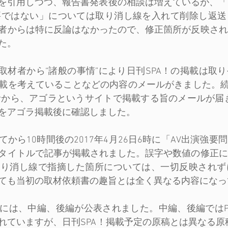
書を引用しつつ、報告書発表後の相談は増えているが、
要ではない」については取り消し線を入れて削除し返送
者からは特に反論はなかったので、修正箇所が反映され
た。
日、取材者から“諸般の事情”により日刊SPA！の掲載は取
載を考えていることなどの内容のメールがきました。続い
材者から、アゴラというサイトで掲載する旨のメールが届き
をアゴラ掲載後に確認しました。
から10時間後の2017年4月26日6時に「AV出演強要
タイトルで記事が掲載されました。誤字や数値の修正に
取り消し線で指摘した箇所については、一切反映されず
ても当初の取材依頼書の趣旨とは全く異なる内容になっ
には、中編、後編が公表されました。中編、後編ではP
れていますが、日刊SPA！掲載予定の原稿とは異なる原稿