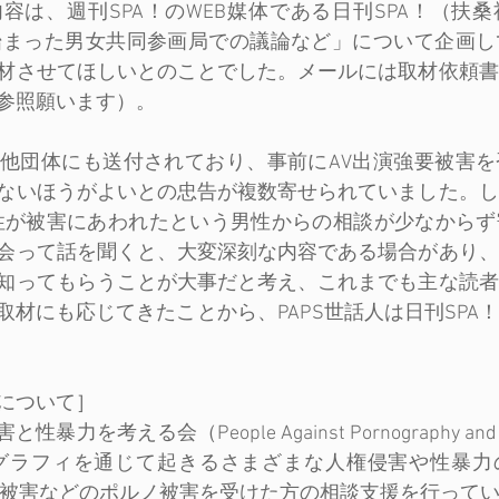
容は、週刊SPA！のWEB媒体である日刊SPA！（扶
始まった男女共同参画局での議論など」について企画し
材させてほしいとのことでした。メールには取材依頼書
参照願います）。
他団体にも送付されており、事前にAV出演強要被害を
ないほうがよいとの忠告が複数寄せられていました。し
女性が被害にあわれたという男性からの相談が少なから
会って話を聞くと、大変深刻な内容である場合があり、
知ってもらうことが大事だと考え、これまでも主な読者
取材にも応じてきたことから、PAPS世話人は日刊SPA
について］
考える会（People Against Pornography and Sexua
ノグラフィを通じて起きるさまざまな人権侵害や性暴力
演被害などのポルノ被害を受けた方の相談支援を行って