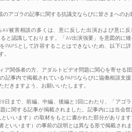
日連載のアゴラの記事に関する抗議文ならびに皆さまへのお
れるAV被害相談の多くは、意に反した出演および意に
あると認識しております。「AV出演強要」を意図的に
をPAPSとして許容することはできないため、以下に
す。
ィア関係者の方、アダルトビデオ問題に関心を寄せる団
の記事内で掲載されているPAPSならびに協働相談支
ただきますよう、お願いいたします。
日～28日まで、前編、中編、後編と3回にわたり、「アゴ
問題に関する記事が掲載されました。記事内には当会世
話人といいます）の取材をもとに書かれた部分がありま
者といいます）の事前の説明とは異なる形で掲載されま