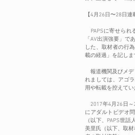
【4月26日〜28
　PAPSに寄せら
「AV出演強要」で
した、取材者の行為
載の経過」を記しま
　報道機関及びメデ
れましては、アゴラ
用や転載を控えてい
　2017年4月26
にアダルトビデオ
（以下、PAPS世
美里氏（以下、取材