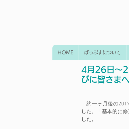
HOME
ぱっぷすについて
4月26日〜
びに皆さま
　約一ヶ月後の201
した。「基本的に修
した。