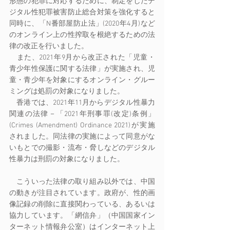
形態の犯罪に対応するために、制定をしたデ
ジタル性犯罪被害防止総合対策を強化すると
同時に、「N番部屋防止法」(2020年4月)など
のオンライン上の性搾取を根絶するための法
律の改正を行いました。
　また、2021年9月から改正された「児童・
青少年性保護に関する法律」が実施され、児
童・青少年を対象にするオンライン・グルー
ミングは処罰の対象になりました。 
　香港では、2021年11月からデジタル性暴力
関連の法律－「2021年刑事罪(改定)条例」
(Crimes (Amendment) Ordinance 2021)が実施
されました。同法律の実施によって同意がな
いもとでの撮影・流布・脅しなどのデジタル
性暴力は刑罰の対象になりました。 
　こういった法律の取り組み以外では、中国
の動きが注目されています。政府が、性的画
像記録の削除に直接関わっている、あるいは
協力しています。「網信弁」（中国国家イン
ターネット情報弁公室）はインターネット上