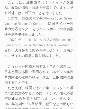
　たとえば、連携団体とミーティングを重
ね、最新の情報・経験を交流しています。そ
れ以外には、以下のことを行いました。
　2021年、韓国のKCSVRC(Korea Cyber Sexual 
Violence Response Center、 韓国サイバー性
暴力対応センター)とリベンジポルノの相談案
件を刑事事件化しました。
　2022年、香港のACSVAW(Association 
Concerning Sexual Violence Against Women、
女性への性暴力に関心を持つ会）と、違法ポ
ルノサイトの摘発に取り組みました。
　こういった国際連携で見えてきた課題は、
日本と異なる国で運用されているデジタル性
暴力関連の法律の制定・改正、公的機関に連
携することです。
　たとえば、韓国では2017年にデジタル性暴
力問題に対応するために、デジタル性犯罪被
害防止総合対策を制定しました。その後、
2020年初期の「N番部屋」犯罪などの新しい