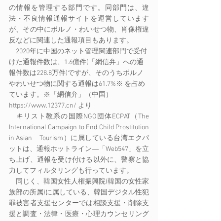
の情報を管理する部門です。同部門は、違
法・不良情報通報サイトを運営しています
が、その中にポルノ・わいせつ物、肖像権違
反などに関連した通報項目もあります。
　2020年に中国のネット管理関連部門で受付
けた通報件数は、1.6億件(「網信弁」への通
報件数は228.8万件)ですが、そのうちポルノ
やわいせつ物に関する通報は61.7%※ を占め
ています。※「網信弁」（中国）
https://www.12377.cn/ より
　キリスト教系の国際NGO団体ECPAT（The 
International Campaign to End Child Prostitution 
in Asian　Tourism）に属している台湾エクパ
ットは、通報ホットライン―「Web547」を立
ち上げ、通報を受け付ける以外に、警察と協
力してフィルタリングも行っています。
　同じく、韓国女性人権振興院(韓国の女性家
族部の所属)に属している、韓国デジタル性犯
罪被害者支援センターでは相談支援・削除支
援と調査・法律・医療・心理カウンセリング