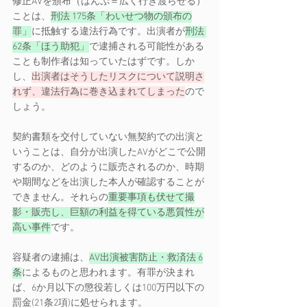
修正AVを頒布（はんぷ＝広く行き渡らせる）
ことは、
刑法 175条「わいせつ物の頒布の
罪」
に抵触する違法行為です。出演者が
刑法 
62条「ほう助犯」
で逮捕される可能性がある
ことも制作者は知っていたはずです。しか
し、
出演者はそうしたリスクについて説明さ
れず、違法行為に巻き込まれてしまった
ので
しょう。 
契約書類を交付していない無契約での出演と
いうことは、自分が出演したAVがどこで公開
するのか、どのように販売されるのか、時期
や期間などを出演した本人が確認することが
できません。それらの
重要事項も伏せて撮
影・販売し、巨額の利益を得ている悪質性が
高い事件
です。 
容疑者の逮捕は、
AV出演被害防止・救済法 6
条
によるものと思われます。有罪が決まれ
ば、6か月以下の懲役若しくは100万円以下の
罰金(21条2項)に処せられます。 