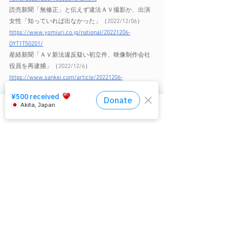
読売新聞「無修正」と伝えず違法ＡＶ撮影か、出演
女性「知っていれば出なかった」（2022/12/06） 
https://www.yomiuri.co.jp/national/20221206-
OYT1T50201/
産経新聞「ＡＶ新法違反疑い初立件、映像制作会社
役員を再逮捕」（2022/12/6） 
https://www.sankei.com/article/20221206-
RFM34WFFUFOTHOOWBC7NCZ26AA/
日経新聞「AV新法違反疑い初立件　会社役員、契約
書不交付か」（2022/12/6） 
相談窓口はコチラ
https://www.nikkei.com/article/DGXZQOUF060JQ0W2A
201C2000000/
朝日新聞「「AV新法」初適用　出演女性3人に契約書
渡さなかった疑いで逮捕」（2022/12/6） 
https://digital.asahi.com/articles/ASQD63CJ0QD6UTIL0
02.html
東京新聞「ＡＶ新法違反疑い初立件、警視庁　映像
制作会社役員を再逮捕」（2022/12/6） 
https://www.tokyo-np.co.jp/article/218227
TBS NEWS DIG「「今でもトラウマ、一生消えない傷