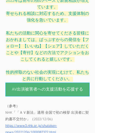
2022年は前年の倍のペースで新規相談が増え
ています。
寄せられる相談に対応するため、支援体制の
強化を急いでいます。
私たちの活動に関心を寄せてくださる皆様に
おかれましては、ぱっぷすからの発信を【フ
ォロー】【いいね】【シェア】していただく
ことや【寄付】などの方法でアクションをお
こしてくれると嬉しいです。
性的搾取のない社会の実現にむけて、私たち
と共に行動してください。 
AV出演被害者への支援活動を応援する
（参考） 
NHK「「ＡＶ新法」適用 全国で初の検挙 出演者に契
約書不交付か」（2022/12/06） 
https://www3.nhk.or.jp/shutoken-
news/20221206/1000087372.html