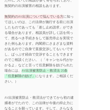
たAVについての相談が多く寄せられており、
無契約の出演被害の相談もあります。 
無契約のAV出演について悩んでいる方
に知っ
てほしいのは、この法律が施行する前に出演
したものであっても「差し止め請求」ができ
る場合があります。相談員が詳しく話を伺っ
て、然るべき手続きをして販売停止を実現で
きた例もあります。内閣府にさまざまな資料
があるのでご自身で直接交渉してもいいです
し、ぱっぷす経由で交渉することもできます
のでご相談ください。（「キャンセル代がか
かるよ」などと言って任意解除を妨げられた
場合には、
AV出演被害防止・救済法 20条
「任意解除の妨げ」
になります。ご相談くだ
さい。） 
AV出演被害防止・救済法ができてから初の逮
捕者がでたので、この法律が今後の抑止力に
なることを願っています。そして、さらなる