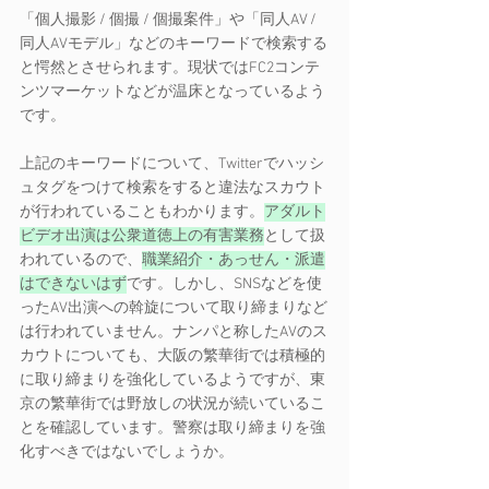
「個人撮影 / 個撮 / 個撮案件」や「同人AV / 
同人AVモデル」などのキーワードで検索する
と愕然とさせられます。現状ではFC2コンテ
ンツマーケットなどが温床となっているよう
です。 
上記のキーワードについて、Twitterでハッシ
ュタグをつけて検索をすると違法なスカウト
が行われていることもわかります。
アダルト
ビデオ出演は公衆道徳上の有害業務
として扱
われているので、
職業紹介・あっせん・派遣
はできないはず
です。しかし、SNSなどを使
ったAV出演への斡旋について取り締まりなど
は行われていません。ナンパと称したAVのス
カウトについても、大阪の繁華街では積極的
に取り締まりを強化しているようですが、東
京の繁華街では野放しの状況が続いているこ
とを確認しています。警察は取り締まりを強
化すべきではないでしょうか。 