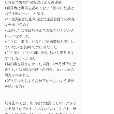
反容疑で警視庁保安課により再逮捕。 
●容疑者は容疑を認めており「簡単に利益が
出て手軽だった」と供述。 
●AV出演被害防止救済法の違反容疑での摘発
は全国で初めて 
●出演した女性は無修正での販売だと聞かさ
れていなかった 
●さらに、出演した女性に契約書類を交付し
ていない”無契約”での出演だった 
●2021年8～10月の間に7回にわたり契約書を
交付しなかった疑い 
●契約書を渡さなかった場合、6カ月以下の懲
役もしくは100万円以下の罰金、またはその
両方が科される 
●警視庁は同じような被害が出ないよう摘発
を続ける方針
無修正AVとは、出演者の性器にモザイクをか
ける修正が行われていないAVのことです。無