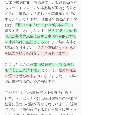
AV出演被害防止・救済法では、動画販売をす
るプラットフォームの本拠地が国内か海外か
どうかに関係なく「差し止め請求権」を行使
することができます。 無修正で販売された場
合は、
刑法 175条「わいせつ物頒布の罪」
に
違反することになります。
民法 90条「公の秩
序又は善良の風俗に反する事項を目的とする
法律行為は、無効とする」
により契約自体が
無効となりますが、
契約が無効になったあと
も販売が続く悪質なケースもあります。
こうした場合に
AV出演被害防止・救済法 15
条「差し止め請求権」
によって、
販売を完全
に停止させられる
ようになりました。この法
律は被害救済のための法律です。
2022年6月にAV出演被害防止救済法が施行さ
れてから、ぱっぷすには毎月10数件のAV出演
被害に係わる相談が寄せられています。 現時
点では、法律が施行する前に出演・販売され