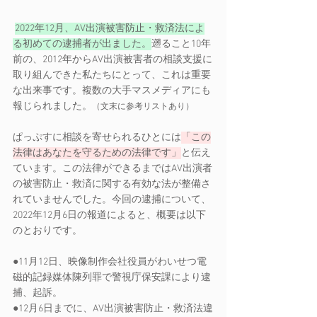
2022年12月、AV出演被害防止・救済法によ
る初めての逮捕者が出ました。
遡ること10年
前の、2012年からAV出演被害者の相談支援に
取り組んできた私たちにとって、これは重要
な出来事です。複数の大手マスメディアにも
報じられました。
（文末に参考リストあり） 
ぱっぷすに相談を寄せられるひとには
「この
法律はあなたを守るための法律です」
と伝え
ています。この法律ができるまではAV出演者
の被害防止・救済に関する有効な法が整備さ
れていませんでした。今回の逮捕について、
2022年12月6日の報道によると、概要は以下
のとおりです。  
●11月12日、映像制作会社役員がわいせつ電
磁的記録媒体陳列罪で警視庁保安課により逮
捕、起訴。 
●12月6日までに、AV出演被害防止・救済法違