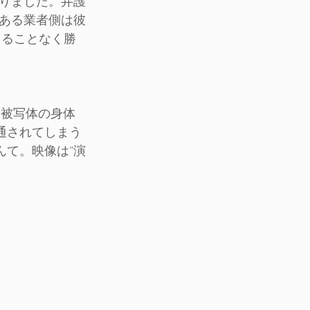
ありました。弁護
ある業者側は彼
出ることなく勝
、被写体の身体
通されてしまう
んて。映像は“演