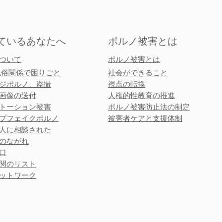
ているあなたへ
ポルノ被害とは
ついて
ポルノ被害とは
風俗関係で困りごと
社会ができること
ジポルノ、盗撮
視点の転換
画像の送付
人権的性教育の推進
ストーション被害
ポルノ被害防止法の制定
AIは性的画像被害支援をど
「
ープフェイクポルノ
被害者ケアと支援体制
人に相談された
う変えるか
方
のながれ
口
関のリスト
ットワーク