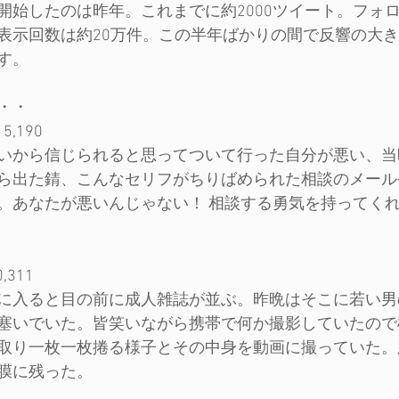
erを開始したのは昨年。これまでに約2000ツイート。フォロ
表示回数は約20万件。この半年ばかりの間で反響の大
す。
・・
,190
いから信じられると思ってついて行った自分が悪い、当
ら出た錆、こんなセリフがちりばめられた相談のメール
。あなたが悪いんじゃない！ 相談する勇気を持ってく
311
に入ると目の前に成人雑誌が並ぶ。昨晩はそこに若い男
塞いでいた。皆笑いながら携帯で何か撮影していたので
取り一枚一枚捲る様子とその中身を動画に撮っていた。
膜に残った。