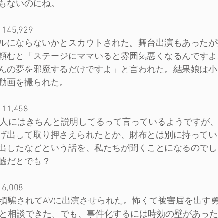
もないのにね。
45,929
ルにならないかとスカウトされた。舞台出演もあったが
頼むと「ステージにママいると雰囲気悪くなるんですよ
んの夢を邪魔するだけですよ」と言われた。結果娘は小
動画を撮られた。
1,458
る人にはきちんと説明してるって言っているようですが
げ出して取り押さえられたとか、財布とは別に持ってい
出したなどという話を、私たちが聞くことになるのでし
嘘だとでも？
,008
の頃騙されてAVに出演させられた。怖くて被害届を出す
っと相談できた。でも、事件化するには時効の壁があっ