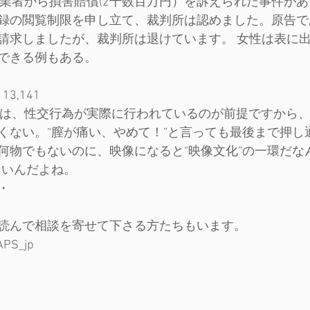
が業者から損害賠償(2千数百万円）を訴えられた事件が
録の閲覧制限を申し立て、裁判所は認めました。原告で
請求しましたが、裁判所は退けています。 女性は表に
できる例もある。
3,141
Vは、性交行為が実際に行われているのが前提ですから
くない。“膣が痛い、やめて！”と言っても最後まで押し
何物でもないのに、映像になると“映像文化”の一環だな
ないんだよね。
・
読んで相談を寄せて下さる方たちもいます。
PAPS_jp