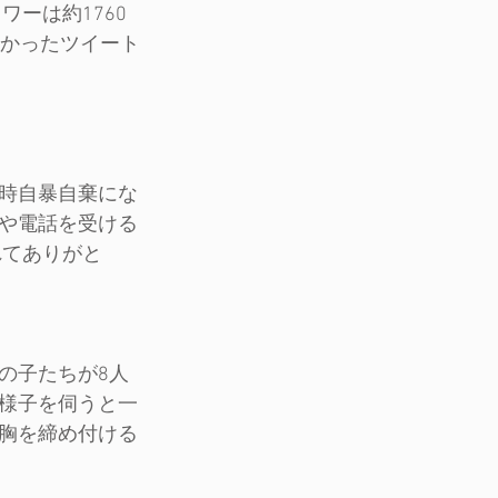
ワーは約1760
きかったツイート
時自暴自棄にな
や電話を受ける
れてありがと
の子たちが8人
様子を伺うと一
胸を締め付ける