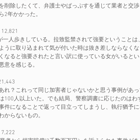
を削除したくて、弁護士やぱっぷすを通じて業者と交渉
ら2年かかった。
2,821
言葉が一人歩きしている。拉致監禁されて強要ということは
ように取り込まれて気が付いた時は抜き差しならなくな
くなると強要されたと言い訳に使っている女がいるとい
悪意を感じる。
,443
あれ？これって同じ加害者じゃないかと思う事例があっ
は100人以上いた。でも結局、警察調書に応じたのはわ
事件になることで返って目立ってしまうし、執行猶予に
わからないもの。
,222