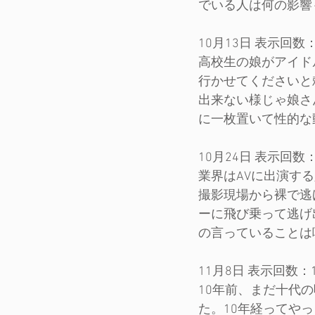
でいる人は何の影響
10月13日 表示回数：1
高校生の娘がアイド
行かせてくださいと
出来ない様じゃ娘さ
に一枚置いて性的な
10月24日 表示回数：1
業界はAVに出演す
撮影現場から裸で逃
ーに飛び乗って逃げ
の言っていることは
11月8日 表示回数：16
10年前、まだ十代
た。10年経ってや