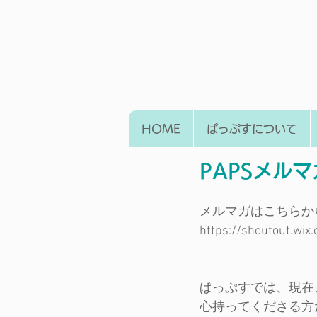
HOME
ぱっぷすについて
PAPSメルマガ
メルマガはこちらか
https://shoutout.wix
ぱっぷすでは、現在、ホ
心持ってくださる方た