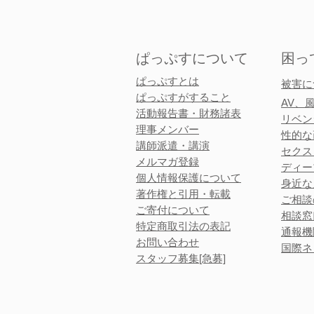
ぱっぷすについて
困っ
ぱっぷすとは
被害に
ぱっぷすがすること
AV、
​活動報告書・財務諸表
リベン
理事メンバー
性的な
講師派遣・講演
​セク
メルマガ登録
売春防止法の見直しに向け
​ディ
個人情報保護について
身近な
て―ぱっぷすが法務省検討
著作権と引用・転載
ご相談
ご寄付について
相談窓
会で伝えたこと
特定商取引法の表記
通報機
お問い合わせ
国際ネ
スタッフ募集[急募]