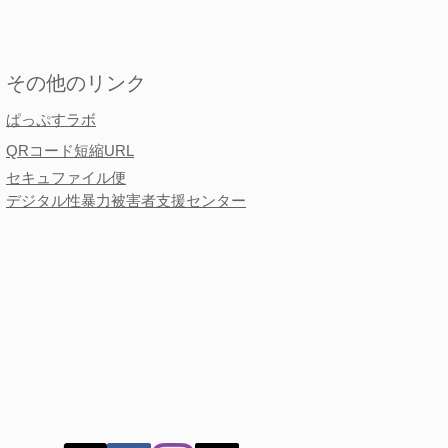
​その他のリンク
​​ぱっぷすラボ
QRコード短縮URL
セキュファイル便
デジタル性暴力被害者支援センター
売買春に係る規制の在り
検討会」に関する説明会