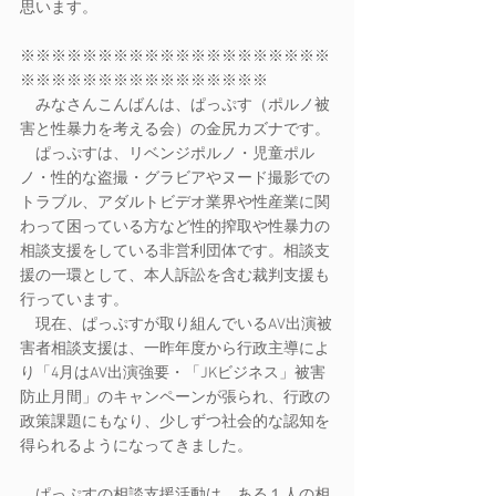
思います。
※※※※※※※※※※※※※※※※※※※※
※※※※※※※※※※※※※※※※
　みなさんこんばんは、ぱっぷす（ポルノ被
害と性暴力を考える会）の金尻カズナです。
　ぱっぷすは、リベンジポルノ・児童ポル
ノ・性的な盗撮・グラビアやヌード撮影での
トラブル、アダルトビデオ業界や性産業に関
わって困っている方など性的搾取や性暴力の
相談支援をしている非営利団体です。相談支
援の一環として、本人訴訟を含む裁判支援も
行っています。
　現在、ぱっぷすが取り組んでいるAV出演被
害者相談支援は、一昨年度から行政主導によ
り「4月はAV出演強要・「JKビジネス」被害
防止月間」のキャンペーンが張られ、行政の
政策課題にもなり、少しずつ社会的な認知を
得られるようになってきました。
　ぱっぷすの相談支援活動は、ある１人の相