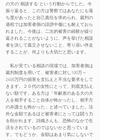
の方の“相談する”という行動からでした。今
振り返ると、この方は警察ではあなたにも落
ち度があったと自己責任を求められ、裁判の
過程では加害者側の誹謗中傷にも耐えておら
れました。今後は、二次的被害の経験が繰り
返されることがないように、声を挙げた相談
者を決して孤立させないこと、寄り添い伴走
することが、何よりも大切だと思います。
　私が見ている相談の現場では、加害者側は
裁判制度を用いて、被害者に対し100万～
2400万円の損害を支払えと不当な要求をして
きます。２０代の女性にとって、到底支払え
ない額です。ある方は「年齢差のある大の大
人を相手すること自体が怖かったし、相手方
の弁護士も怖かった」と述べていました。法
外な金額であるほど被害者にとっては闘う力
を削がれます。詩織さんも、恐怖のなかで生
活をされているのではないかと思っていま
す。でもどうか、金額はあまり気にしないで