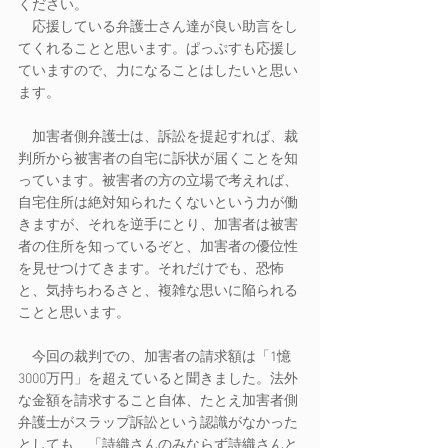
ください。
　応援している弁護士さん達が良い助言をし
てくれることと思います。ぱっぷすも応援し
ていますので、力になることはしたいと思い
ます。
　加害者側弁護士は、訴訟を提起すれば、裁
判所から被害者の自宅に訴状が届くことを知
っています。被害者の方の立場で考えれば、
自宅住所は絶対知られたくないという力が働
きますが、それを逆手にとり、加害者は被害
者の住所を知っているぞと、加害者の優位性
を見せつけてきます。それだけでも、恐怖
と、気持ちわるさと、複雑な思いに陥られる
ことと思います。
　今回の裁判での、加害者の請求額は「1憶
3000万円」を超えていると聞きました。法外
な金額を請求すること自体、たとえ加害者側
弁護士がスラップ訴訟という認識がなかった
としても、「詩織さんのみならず詩織さんと