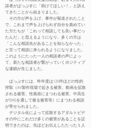
談者がぱっぷすに「助けてほしい！」と訴え
てきたことから始まりました。
　その方が声を上げ、事件が報道されたこと
で、これまで声を上げられず自分を責めてい
た方たちが「これって相談しても良い事だっ
たんだ」と思えるようになり、多くの方は
「こんな相談先があることを知らなかった」
と言って相談に来られるようになりました。
このようにたった一人の相談者の声によっ
て、新たな相談者が繋がっていくポジティブ
な連鎖が生じました。
　ぱっぷすには、昨年度は120件ほどの性的
搾取（AV製作現場で起きる被害、動画を拡散
される被害、性風俗にまつわる被害、中高生
がSNSを通して被る被害等）にまつわる相談
が寄せられました。
　デジタル化によって拡散するアダルトビデ
オの中にこれだけ多くの被害があることを証
明できたのは、先ほどお伝えしたたった１人