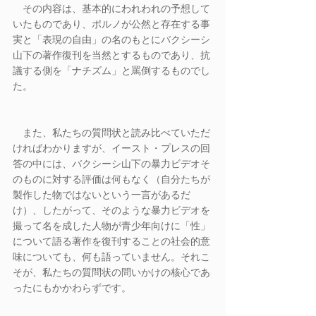
　その内容は、基本的にわれわれの予想して
いたものであり、ポルノが公然と存在する事
実と「表現の自由」の名のもとにバクシーシ
山下の著作復刊を当然とするものであり、抗
議する側を「ナチズム」と罵倒するものでし
た。
　また、私たちの質問状と読み比べていただ
ければわかりますが、イースト・プレスの回
答の中には、バクシーシ山下の暴力ビデオそ
のものに対する評価は何もなく（自分たちが
製作した物ではないという一言があるだ
け）、したがって、そのような暴力ビデオを
撮って名を成した人物が青少年向けに「性」
について語る著作を復刊することの社会的意
味についても、何も語っていません。それこ
そが、私たちの質問状の問いかけの核心であ
ったにもかかわらずです。