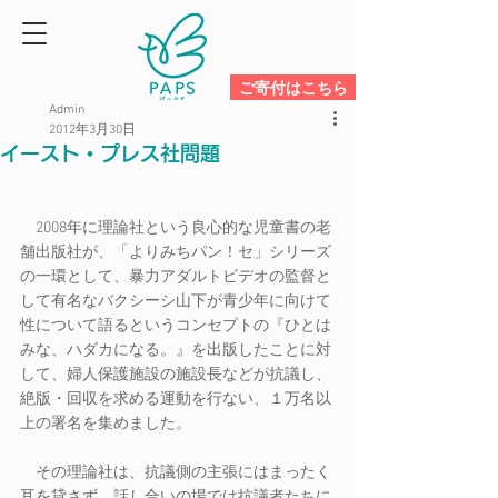
ご寄付はこちら
Admin
2012年3月30日
イースト・プレス社問題
　2008年に理論社という良心的な児童書の老
舗出版社が、「よりみちパン！セ」シリーズ
の一環として、暴力アダルトビデオの監督と
して有名なバクシーシ山下が青少年に向けて
性について語るというコンセプトの『ひとは
みな、ハダカになる。』を出版したことに対
して、婦人保護施設の施設長などが抗議し、
絶版・回収を求める運動を行ない、１万名以
上の署名を集めました。
　その理論社は、抗議側の主張にはまったく
耳を貸さず、話し合いの場では抗議者たちに