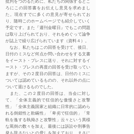
批判をつのるために、私たちの関係するとこ
ろにこの回答書をお伝えし意見を求めまし
た。現在すでに多くの意見が寄せられてお
り、随時このホームページでも紹介していく
予定です。また『週刊金曜日』でもこの問題
は取り上げられており、それをめぐって論争
が誌上で繰り広げられています（資料４）。
　なお、私たちはこの回答を受けて、後日、
日付のミスなど何点か問い合わせをする文書
をイースト・プレスに送り、それに対するイ
ースト・プレスの再度の回答を受け取ってい
ますが、その２度目の回答は、日付のミスに
ついては認めているものの、それ以外の点に
ついて退けるものでした。
　また、この２度目の回答は、当会に対し
て、「全体主義的で狂信的な傲慢さと攻撃
性」「全体主義国家と組織に日常的に認めら
れる倒錯性と欺瞞性」「卑劣で狂信的」「常
軌を逸する執拗さと攻撃性」云々という異様
な罵倒の数々を加え、最後には訴訟や刑事告
発も辞さないとの脅しを加えており、まさに