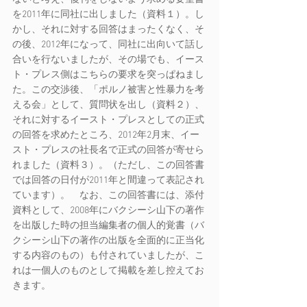
を2011年に同社に出しました（資料１）。し
かし、それに対する回答はまったくなく、そ
の後、2012年になって、同社に出向いて話し
合いを行ないましたが、その場でも、イース
ト・プレス側はこちらの要求を突っぱねまし
た。この交渉後、「ポルノ被害と性暴力を考
える会」として、質問状を出し（資料２）、
それに対するイースト・プレスとしての正式
の回答を求めたところ、2012年2月末、イー
スト・プレスの社長名で正式の回答が寄せら
れました（資料３）。（ただし、この回答書
では回答の日付が2011年と間違って表記され
ています）。　なお、この回答書には、添付
資料として、2008年にバクシーシ山下の著作
を出版した時の担当編集者の個人的覚書（バ
クシーシ山下の著作の出版を全面的に正当化
する内容のもの）も付されていましたが、こ
れは一個人のものとして掲載を差し控えてお
きます。