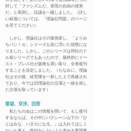
対して「ファシズムだ、表現の自由の侵害
だ」と罵倒し、抗議を一蹴しました。（詳し
い経過については、「理論社問題」のページ
を見てください）　
　しかし、理論社はその後倒産し、「よりみ
ちパン！セ」シリーズも宙に浮いた状態にな
りました。しかし、このシリーズは同社のド
ル箱シリーズでもあったので、最終的にイー
スト・プレス社が版権を買い取り、全巻復刊
することを決定しました。（ちなみに、理論
社はその後、経営陣を一新した上で再建され
ており、今では旧理論社の立場と一線を画し
た立場を取っています）
要望、交渉、回答
　私たちの会はこの情報を聞いて、もし復刊
するならば、その中にバクシーシ山下の『ひ
とはみな、ハダカになる。』は入れてほしく
ないと考え、復刊をしないよう求める要望書