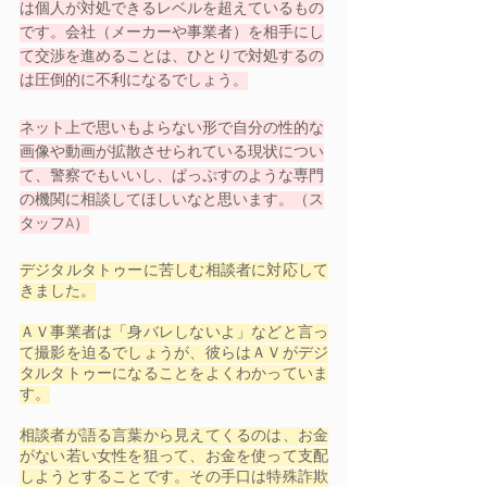
は個人が対処できるレベルを超えているもの
です。会社（メーカーや事業者）を相手にし
て交渉を進めることは、ひとりで対処するの
は圧倒的に不利になるでしょう。
ネット上で思いもよらない形で自分の性的な
画像や動画が拡散させられている現状につい
て、警察でもいいし、ぱっぷすのような専門
の機関に相談してほしいなと思います。（ス
タッフA）
デジタルタトゥーに苦しむ相談者に対応して
きました。
ＡＶ事業者は「身バレしないよ」などと言っ
て撮影を迫るでしょうが、彼らはＡＶがデジ
タルタトゥーになることをよくわかっていま
す。
相談者が語る言葉から見えてくるのは、お金
がない若い女性を狙って、お金を使って支配
しようとすることです。その手口は特殊詐欺