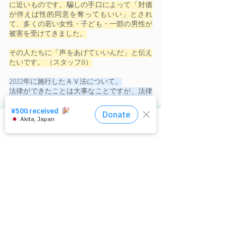
に近いものです。騙しの手口によって「対価
が伴えば性的同意を奪ってもいい」とされ
て、多くの若い女性・子ども・一部の男性が
被害を受けてきました。
その人たちに「声をあげていいんだ」と伝え
たいです。 （スタッフB）
2022年に施行したＡＶ法について。
法律ができたことは大事なことですが、法律
を使う人が育たなければ効果を発揮しませ
ん。
相談窓口はコチラ
 ぱっぷすはこれまで約800件のＡＶ出演被害
の相談に対応する中で知識を蓄え、スタッフ
も支援技術と対応力を向上させてきました。
私たちの相談窓口には「いま、AVに出演させ
られそうになっている。どうしよう！！？」
という差し迫った相談が寄せられることもあ
ります。スタッフ自身が身の危険を感じるよ
うな事件もありました。
それでも、この仕事に危険を回避しながら果
敢に取り組もうとするスタッフが何人も育っ