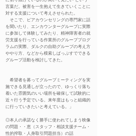
に切り抜けているのか聞いて見たい”という
言葉だ。被害を一生抱えて生きていくことに
対する支援について考えさせられた。
　そこで、ピアカウンセリングの専門家に話
を聞いたり、エンカウンターグループに実際
に参加して体験してみたり、精神障害者の就
労支援を行っている作業所のグループプログ
ラムの実際、ダルクの自助グループの考え方
ややり方、などから模索しぱっぷすでできる
グループ活動を検討してきた。
　希望者を募ってグループミーティングを実
施できる見通しが立ったので、ゆっくり落ち
着いた雰囲気のいい場所を確保して試験的に
近々行う予定でいる。来年度はもっと組織的
に行っていきたいと考えている。」
◎本人の承諾なく勝手に使われてしまう映像
の問題・・恵（スタッフ・相談支援チーム・
性的搾取・人身取引問題担当）の話