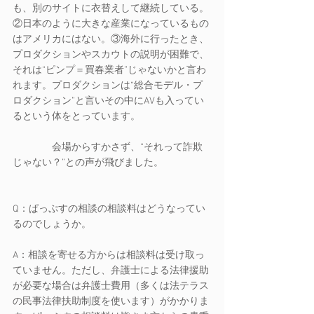
も、別のサイトに衣替えして継続している。
②日本のように大きな産業になっているもの
はアメリカにはない。③海外に行ったとき、
プロダクションやスカウトの説明が困難で、
それは“ピンプ＝買春業者”じゃないかと言わ
れます。プロダクションは“総合モデル・プ
ロダクション”と言いその中にAVも入ってい
るという体をとっています。
　　　　会場からすかさず、“それって詐欺
じゃない？”との声が飛びました。
Q：ぱっぷすの相談の相談料はどうなってい
るのでしょうか。
A：相談を寄せる方からは相談料は受け取っ
ていません。ただし、弁護士による法律援助
が必要な場合は弁護士費用（多くは法テラス
の民事法律扶助制度を使います）がかかりま