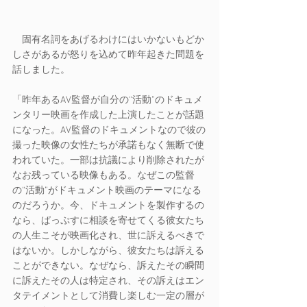
　固有名詞をあげるわけにはいかないもどか
しさがあるが怒りを込めて昨年起きた問題を
話しました。
「昨年あるAV監督が自分の“活動”のドキュメ
ンタリー映画を作成した上演したことが話題
になった。AV監督のドキュメントなので彼の
撮った映像の女性たちが承諾もなく無断で使
われていた。一部は抗議により削除されたが
なお残っている映像もある。なぜこの監督
の“活動”がドキュメント映画のテーマになる
のだろうか。今、ドキュメントを製作するの
なら、ぱっぷすに相談を寄せてくる彼女たち
の人生こそが映画化され、世に訴えるべきで
はないか。しかしながら、彼女たちは訴える
ことができない。なぜなら、訴えたその瞬間
に訴えたその人は特定され、その訴えはエン
タテイメントとして消費し楽しむ一定の層が