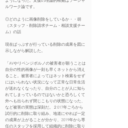
ようになった。支援の理論的根拠はソーシャ
ルワーク論です。
◎どのように画像削除をしているか・・胡
（スタッフ・削除請求チーム・相談支援チー
ム）の話
現在ぱっぷすが行っている削除の成果を図に
示しながら解説した。
「AVやリベンジポルノの被害者が願うことは
自分の性的画像が一刻も早くネットから消え
ること。被害者によってはネット検索をせず
にはいられない状況になって正常な日常生活
が送れなくなったり、自分のことが人に知ら
れてしまっているのではないかと恐ろしくて
外へも出られず閉じこもりの状態になった、
など被害の実態は深刻だ。２017年ごろから
試行的に削除に取り組み、地道にやれば一定
の成果が上がることが分かり、2019年から専
任のスタッフを採用して組織的に削除に取り