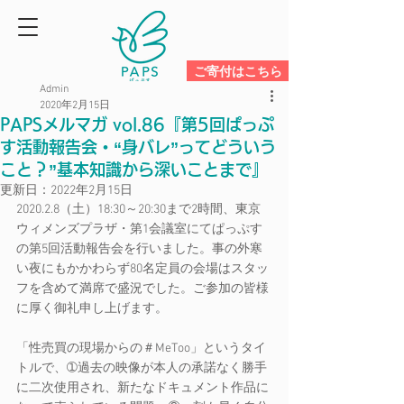
ご寄付はこちら
Admin
2020年2月15日
PAPSメルマガ vol.86『第5回ぱっぷ
す活動報告会・“身バレ”ってどういう
こと？”基本知識から深いことまで』
更新日：
2022年2月15日
2020.2.8（土）18:30～20:30まで2時間、東京
ウィメンズプラザ・第1会議室にてぱっぷす
の第5回活動報告会を行いました。事の外寒
い夜にもかかわらず80名定員の会場はスタッ
フを含めて満席で盛況でした。ご参加の皆様
に厚く御礼申し上げます。
「性売買の現場からの＃MeToo」というタイ
トルで、➀過去の映像が本人の承諾なく勝手
に二次使用され、新たなドキュメント作品に