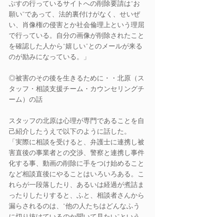
ぷすの行っているサイトへの削除要請は“お
願い”であって、法的裏付けがなく、せいぜ
い、肖像権の侵害とか社会倫理上という理屈
で行っている。自分の画像が削除されたこと
を確認した人から“嬉しい”とのメールが来る
のが励みになっている。」
◎被害のその後を生きるために・・北原（ス
タッフ・相談支援チーム・カウンセリングチ
ーム）の話
スタッフの北原は心理が専門であることを自
己紹介したうえで以下のように話した。
「実際に相談を受けると、弁護士に連携し被
害直後の事業者との交渉、警察と連携し事件
化する事、動画の削除に手をつけ始めること
など相談直後にやることはいろいろある。こ
れらが一段落したり、あるいは経過が煮詰ま
ったりしたりすると、ふと、相談者さんから
漏らされるのは、“他の人たちはどんなふう