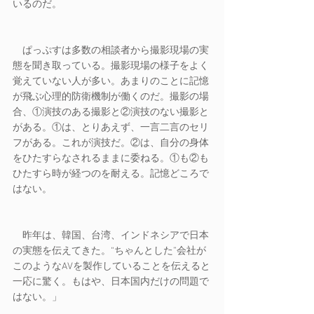
いるのだ。
　ぱっぷすは多数の相談者から撮影現場の実
態を聞き取っている。撮影現場の様子をよく
覚えていない人が多い。あまりのことに記憶
が飛ぶ心理的防衛機制が働くのだ。撮影の場
合、①演技のある撮影と②演技のない撮影と
がある。①は、とりあえず、一言二言のセリ
フがある。これが演技だ。②は、自分の身体
をひたすらなされるままに委ねる。①も②も
ひたすら時が経つのを耐える。記憶どころで
はない。
　昨年は、韓国、台湾、インドネシアで日本
の実態を伝えてきた。“ちゃんとした”会社が
このようなAVを製作していることを伝えると
一応に驚く。もはや、日本国内だけの問題で
はない。」