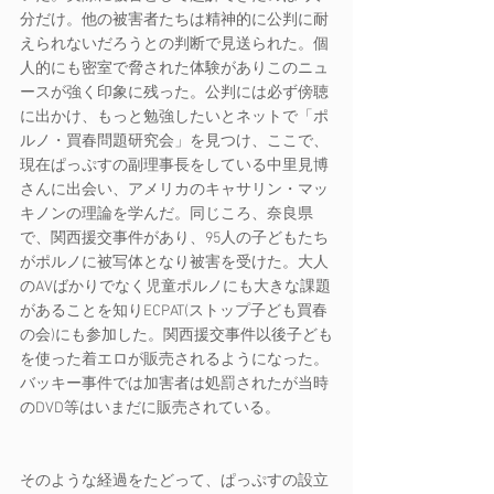
分だけ。他の被害者たちは精神的に公判に耐
えられないだろうとの判断で見送られた。個
人的にも密室で脅された体験がありこのニュ
ースが強く印象に残った。公判には必ず傍聴
に出かけ、もっと勉強したいとネットで「ポ
ルノ・買春問題研究会」を見つけ、ここで、
現在ぱっぷすの副理事長をしている中里見博
さんに出会い、アメリカのキャサリン・マッ
キノンの理論を学んだ。同じころ、奈良県
で、関西援交事件があり、95人の子どもたち
がポルノに被写体となり被害を受けた。大人
のAVばかりでなく児童ポルノにも大きな課題
があることを知りECPAT(ストップ子ども買春
の会)にも参加した。関西援交事件以後子ども
を使った着エロが販売されるようになった。
バッキー事件では加害者は処罰されたが当時
のDVD等はいまだに販売されている。　
そのような経過をたどって、ぱっぷすの設立