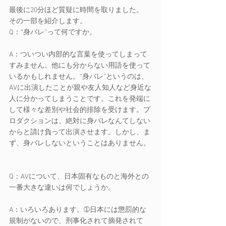
最後に20分ほど質疑に時間を取りました。
その一部を紹介します。
Q：“身バレ”って何ですか。
A：ついつい内部的な言葉を使ってしまって
すみません。他にも分からない用語を使って
いるかもしれません。“身バレ”というのは、
AVに出演したことが親や友人知人など身近な
人に分かってしまうことです。これを発端に
して様々な差別や社会的排除を受けます。プ
ロダクションは、絶対に身バレなんてしない
からと請け負って出演させます。しかし、ま
ず、身バレしないということはありません。
Q：AVについて、日本固有なものと海外との
一番大きな違いは何でしょうか。
A：いろいろあります。➀日本には懲罰的な
規制がないので、刑事化されて摘発されて