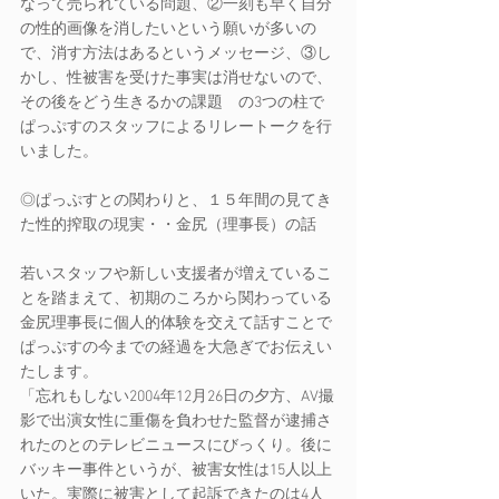
なって売られている問題、②一刻も早く自分
の性的画像を消したいという願いが多いの
で、消す方法はあるというメッセージ、③し
かし、性被害を受けた事実は消せないので、
その後をどう生きるかの課題　の3つの柱で
ぱっぷすのスタッフによるリレートークを行
いました。
◎ぱっぷすとの関わりと、１５年間の見てき
た性的搾取の現実・・金尻（理事長）の話
若いスタッフや新しい支援者が増えているこ
とを踏まえて、初期のころから関わっている
金尻理事長に個人的体験を交えて話すことで
ぱっぷすの今までの経過を大急ぎでお伝えい
たします。
「忘れもしない2004年12月26日の夕方、AV撮
影で出演女性に重傷を負わせた監督が逮捕さ
れたのとのテレビニュースにびっくり。後に
バッキー事件というが、被害女性は15人以上
いた。実際に被害として起訴できたのは4人