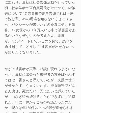
に加わり、最初は社会啓発活動を行っていた
頃、社会学者の宮台真司氏がTwitterで、AV被
害について “名誉棄損で刑事告発すれば一瞬
で沈む輩。AVの現場も知らないくせに（ぷ
っ）バクシーシが書いたものを真に受ける愚
昧。AV女優がのべ何万人いる中で被害届があ
るかい？なぜないのか考えろよ、馬鹿
が。”とツィートしているのを見て、怒りを
通り越して、どうして“被害届が出せない”の
か知りたくなりました。
やがて被害者が実際に相談に現れるようにな
った。最初に出会った被害者の方をぱっぷす
ではゼロ番さんと呼んでいるが、支援の仕方
が分からず、うまくいかず、摂食障害でどん
どん痩せ、死にたい、死にたいと訴えていた
が、つなぎ留め続けることができずに、途切
れた。年に一件かそこらの相談だったのだ
か、現在は年150件以上の相談が寄せられる